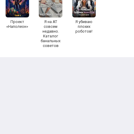
Проект
Я на АТ
Я убиваю
«Наполеон»
совсем
плохих
недавно.
роботов!
Каталог
банальных
советов