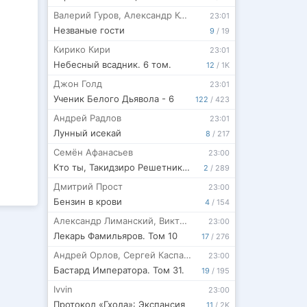
Валерий Гуров
,
Александр Конторович
23:01
Незваные гости
9
/
19
Кирико Кири
23:01
Небесный всадник. 6 том.
12
/
1K
Джон Голд
23:01
Ученик Белого Дьявола - 6
122
/
423
Андрей Радлов
23:01
Лунный исекай
8
/
217
Семён Афанасьев
23:00
Кто ты, Такидзиро Решетников? Том 12
2
/
289
Дмитрий Прост
23:00
Бензин в крови
4
/
154
Александр Лиманский
,
Виктор Молотов
23:00
Лекарь Фамильяров. Том 10
17
/
276
Андрей Орлов
,
Сергей Каспаров
23:00
Бастард Императора. Том 31.
19
/
195
Ivvin
23:00
Протокол «Гхола»: Экспансия
11
/
2K