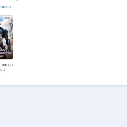
ершен
 плохих
ов!