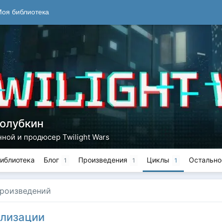
оя библиотека
Голубкин
ной и продюсер Twilight Wars
иблиотека
Блог
Произведения
Циклы
Остальн
1
1
1
роизведений
лизации