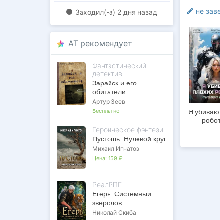
не зав
Заходил(-a)
2 дня назад
AT рекомендует
Фантастический
детектив
Зарайск и его
обитатели
Артур Зеев
Бесплатно
Я убиваю
робот
Героическое фэнтези
Пустошь. Нулевой круг
Михаил Игнатов
Цена:
159 ₽
РеалРПГ
Егерь. Системный
зверолов
Николай Скиба