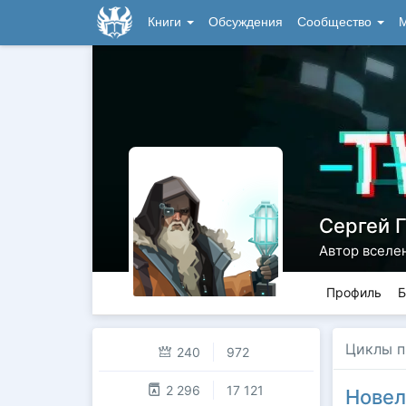
Книги
Обсуждения
Сообщество
М
Сергей 
Автор вселен
Профиль
Б
Циклы п
240
972
2 296
17 121
Новел