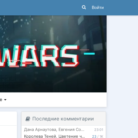
Войти
ое
Последние комментарии
Дана Арнаутова
,
Евгения Соловьева
23:01
Королева Теней. Цветение черной лозы. Т. 1
23
/
1K