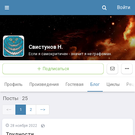
Войти
Свистунов Н.
Если я самокритичен - значит я не графоман.
Подписаться
Профиль
Произведения
Гостевая
Блог
Циклы
Рец
Посты
·
25
<—
1
2
—>
28 ноября 2022
Трудности