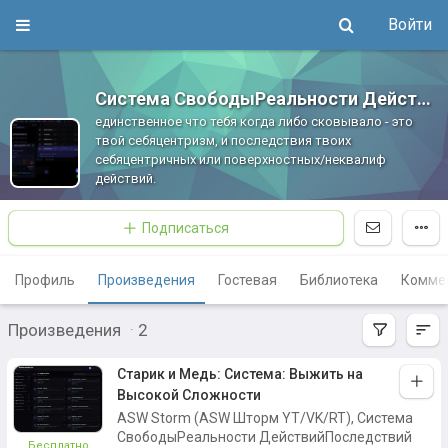
Войти
Система СвободыРеальности ДействийПоследствий ASW
единственное что тебя когда либо сковывало - это
твой себяцентризм, и последствия твоих
себяцентричных или поверхностных/неквалиф
действий.
Подписаться
Профиль
Произведения
Гостевая
Библиотека
Комме
Произведения
·
2
Старик и Медь: Система: Выжить на
Высокой Сложности
ASW Storm (ASW Шторм YT/VK/RT), Система
СвободыРеальности ДействийПоследствий
Бесплатно