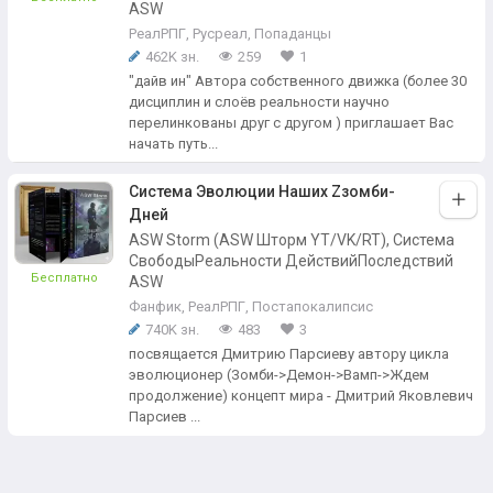
ASW
РеалРПГ
,
Русреал
,
Попаданцы
462K зн.
259
1
"дайв ин" Автора собственного движка (более 30
дисциплин и слоёв реальности научно
перелинкованы друг с другом ) приглашает Вас
начать путь...
Система Эволюции Наших Zзомби-
Дней
ASW Storm (ASW Шторм YT/VK/RT), Система
СвободыРеальности ДействийПоследствий
Бесплатно
ASW
Фанфик
,
РеалРПГ
,
Постапокалипсис
740K зн.
483
3
посвящается Дмитрию Парсиеву автору цикла
эволюционер (Зомби->Демон->Вамп->Ждем
продолжение) концепт мира - Дмитрий Яковлевич
Парсиев ...