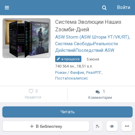
Войти
Система Эволюции Наших
Zзомби-Дней
ASW Storm (ASW Шторм YT/VK/RT)
,
Система СвободыРеальности
ДействийПоследствий ASW
5 июня
в процессе
740 564
зн.
, 18,51
а.л.
Роман
/
Фанфик
,
РеалРПГ
,
Постапокалипсис
3
1
Нравится
Комментарии
Читать
В библиотеку