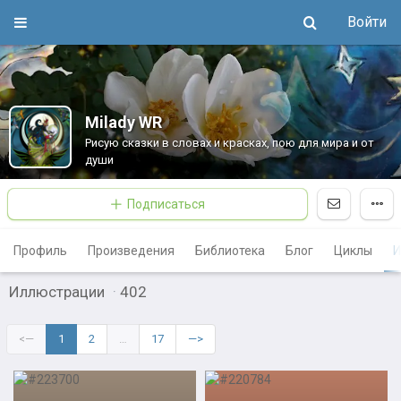
Войти
Milady WR
Рисую сказки в словах и красках, пою для мира и от
души
Подписаться
Профиль
Произведения
Библиотека
Блог
Циклы
И
Иллюстрации
·
402
<—
1
2
…
17
—>