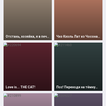
Отстань, хозяйка, я в печали
Чхо Кхоль Лат из Чосона. Вышивальная серия котиков
Love is... THE CAT!
Псс! Переходи на тёмную сторону силы!