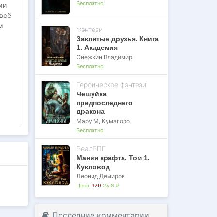
Бесплатно
ми
всё
м
Фэнтези
Заклятые друзья. Книга
1. Академия
Снежкин Владимир
Бесплатно
Героическое фэнтези
Чешуйка
предпоследнего
дракона
Мару М
,
Кумагоро
Бесплатно
РеалРПГ
Мания крафта. Том 1.
Кукловод
Леонид Демиров
Цена:
129
25,8 ₽
Последние комментарии