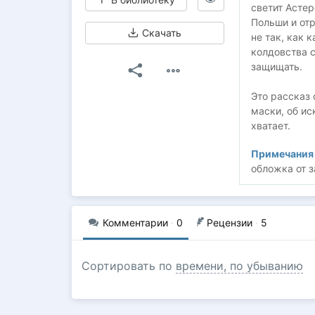
светит Асте
Польши и отр
Скачать
не так, как 
колдовства 
защищать.
Это рассказ 
маски, об ис
хватает.
Примечания 
обложка от 
Комментарии
·
0
Рецензии
·
5
Сортировать по
времени, по убыванию