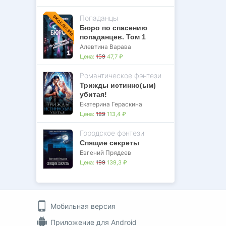
Попаданцы
ЭКСКЛЮЗИВ
Бюро по спасению
попаданцев. Том 1
Алевтина Варава
Цена:
159
47,7 ₽
Романтическое фэнтези
Трижды истинно(ым)
убитая!
Екатерина Гераскина
Цена:
189
113,4 ₽
Городское фэнтези
Спящие секреты
Евгений Прядеев
Цена:
199
139,3 ₽
Мобильная версия
Приложение для Android