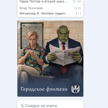
Гарри Поттер и второй шанс для Темного Лорда (том 3)
2
/
101
Влад Техномак
14:35
Механоид-8. Человек (аудиокнига)
3
/
3
%
Скидки на книги