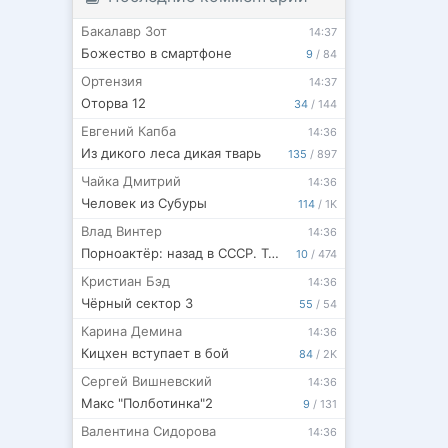
Бакалавр Зот
14:37
Божество в смартфоне
9
/
84
Ортензия
14:37
Оторва 12
34
/
144
Евгений Капба
14:36
Из дикого леса дикая тварь
135
/
897
Чайка Дмитрий
14:36
Человек из Субуры
114
/
1K
Влад Винтер
14:36
Порноактёр: назад в СССР. Том 2. БОКСЁР
10
/
474
Кристиан Бэд
14:36
Чёрный сектор 3
55
/
54
Карина Демина
14:36
Кицхен вступает в бой
84
/
2K
Сергей Вишневский
14:36
Макс "Полботинка"2
9
/
131
Валентина Сидорова
14:36