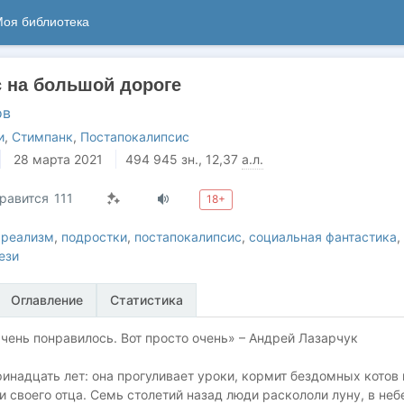
оя библиотека
 на большой дороге
ов
и
,
Стимпанк
,
Постапокалипсис
28 марта 2021
494 945
зн.
, 12,37
а.л.
равится
111
18+
 реализм
,
подростки
,
постапокалипсис
,
социальная фантастика
,
ези
Оглавление
Статистика
чень понравилось. Вот просто очень» – Андрей Лазарчук
инадцать лет: она прогуливает уроки, кормит бездомных котов 
и своего отца. Семь столетий назад люди раскололи луну, в неб