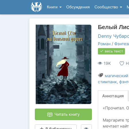
Книги
Обсуждения
Сообщество
М
Белый Лис
Denny Чубар
Роман
/
Фэнтез
весь текст
19K
Н
магический
стимпанк
,
фэнт
Аннотация
«Прочитал. О
Читать книгу
Маргарите тр
мечтает найт
В библиотеку