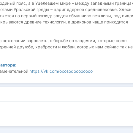
родиный пояс, а в Уцелевшем мире – между западными граница
огами Уральской гряды – царит ядерное средневековье. Здесь 
кажется на первый взгляд: злодеи обманчиво вежливы, под видо
скрываются древние технологии, а драконов чаще приходится
о нежелании взрослеть, о борьбе со злодеями, которые носят
кренней дружбе, храбрости и любви, которых нам сейчас так не
автора:
замечательной
https://vk.com/oxosodoooooooo