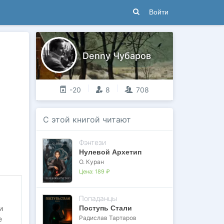
Войти
Denny Чубаров
-20
8
708
С этой книгой читают
Фэнтези
Нулевой Архетип
О. Куран
Цена:
189 ₽
Попаданцы
Поступь Стали
и
Радислав Тартаров
е