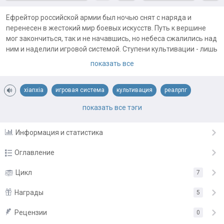
Ефрейтор российской армии был ночью снят с наряда и
перенесен в жестокий мир боевых искусств. Путь к вершине
мог закончиться, так и не начавшись, но небеса сжалились над
ним и наделили игровой системой. Ступени культивации - лишь
очки опыта, враги - очки опыта, ресурсы культивации - очки
показать все
опыта....
Обложка:
https://author.today/u/eldangael
xianxia
игровая система
культивация
реалрпг
Примечания автора:
санься
сянься
показать все тэги
Автор тупой. Ознакомление с творчеством грозит понижением
интеллекта
Информация и статистика
Оглавление
Глава 1
Цикл
7
16.11.21
Глава 2
Награды
16.11.21
5
Глава 3
16.11.21
Рецензии
«Спасибо за ваш труд!»
от
Кир
0