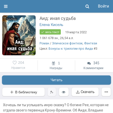
Войти
Аид: иная судьба
Елена Кисель
19 марта 2022
весь текст
1 061 678
зн.
, 26,54
а.л.
Роман
/
Эпическое фэнтези
,
Фэнтези
Цикл:
Бонусы к трилогии про Аида
#3
204
1
345
Нравится
Награды
Комментарии
Читать
Скачать
В библиотеку
Хочешь ли ты услышать иную сказку? О богине Рее, которая не
отдала своего первенца Крону-Времени. Об Аиде, Владыке