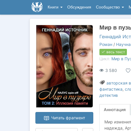
Книги
Обсуждения
Сообщество
М
Мир в пуз
Геннадий Ис
Роман
/
Научна
весь текст
Цикл:
Мир в Пу
3 580
авторская 
фантастика
,
сл
детектив
Аннотация
Читать фрагмент
Мир изменил
надежда, Арт