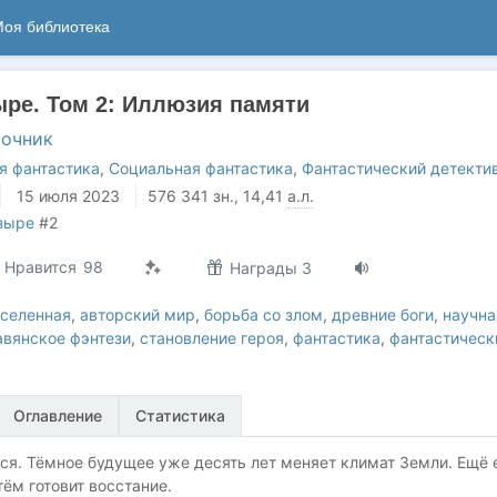
оя библиотека
ыре. Том 2: Иллюзия памяти
точник
я фантастика
,
Социальная фантастика
,
Фантастический детекти
15 июля 2023
576 341
зн.
, 14,41
а.л.
зыре
#2
Нравится
98
Награды 3
вселенная
,
авторский мир
,
борьба со злом
,
древние боги
,
научна
авянское фэнтези
,
становление героя
,
фантастика
,
фантастическ
Оглавление
Статистика
ся. Тёмное будущее уже десять лет меняет климат Земли. Ещё 
ём готовит восстание.