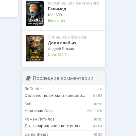
Космическая фантастика
Ганимед
Kirill V.O.
Бесплатно
Эпическое фэнтези
Доля слабых
Андрей Рымин
Цена:
199 ₽
Последние комментарии
ReDoctor
16:31
Облачно, возможно нанороботы
4
/
54
Кай
16:30
Червивая Гача
230
/
12K
Роман Путилов
16:30
Да, товарищ член контрольной группы.
4
/
64
Demonheart
16:30