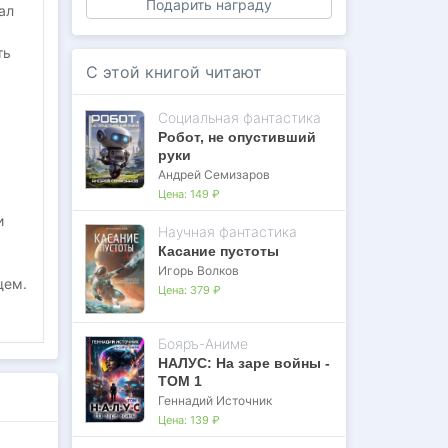
Подарить награду
ал
ть
С этой книгой читают
Социальная фантастика
Робот, не опустивший
руки
Андрей Семизаров
Цена:
149 ₽
и
Научная фантастика
Касание пустоты
Игорь Волков
щем.
Цена:
379 ₽
Бояръ-Аниме
НАЛУС: На заре войны -
ТОМ 1
Геннадий Источник
 >
Цена:
139 ₽