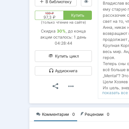
В библиотеку
Владислав вс
ему старую п
139 ₽
рассказчик с
Купить
97,3
₽
свет на то, 
(только чтение на сайте)
Анна, никак 
Cкидка
30%
, до конца
возвращают к
акции осталось:
1 день
продолжает 
04:28:43
Крупная Корп
весь мир. А
Купить цикл
героя.
Теперь сны о
всё больше 
Аудиокнига
„Mental“? Эт
Цели Хозяев
Их цель, эне
показать все
Кощеи уже з
Примечания 
Мир в пузыре
Комментарии
·
0
Рецензии
·
0
Все иллюстр
https://boost