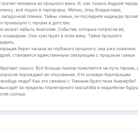
третил человека из прошлого века. И, как только Андрей перед
ленку, всё пошло в тартарары. Мэтью, отец Владислава,
 загадочной пленки. Тайны семьи, он последняя надежда проли
что произошло с героем в детстве.
не может забыть Анатолия. События, которые потрясли её,
 кошмарам. Она чувствует в этом вину. Тайна прошлого
давить.
орация берет начала из глубокого прошлого, она уже охватила
ндрей, становится единственным связующим с прошлым семьи
бретают смысл. Всё больше пазлов появляется на пути героев, 
вопросов порождают их откровения. Кто основал Корпорацию
о вообще люди? Как это связано с Темным братством Аненербе?
 выходят за пределы планетарного масштаба в недалёком буду
ргия солнца.
десь!
автора:
. Том 1 >
https://author.today/work/177709
ации и некоторые видеоролики по моим книгам размешаю здесь
y.to/gennadyistochnik