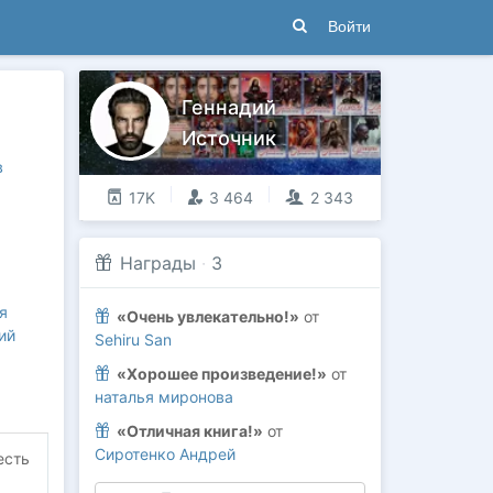
Войти
Геннадий
Источник
в
17K
3 464
2 343
Награды
·
3
я
«Очень увлекательно!»
от
ий
Sehiru San
«Хорошее произведение!»
от
наталья миронова
«Отличная книга!»
от
Сиротенко Андрей
есть