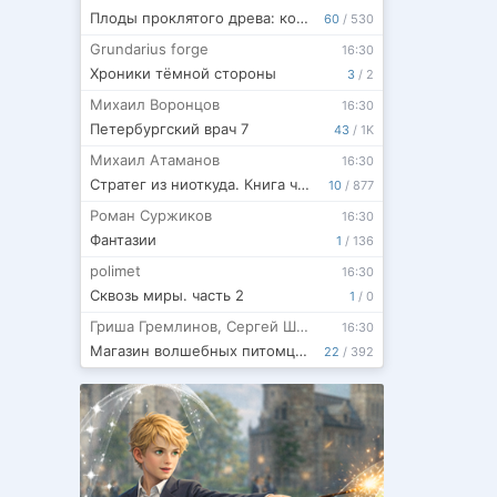
Плоды проклятого древа: концовка, которой не было
60
/
530
Grundarius forge
16:30
Хроники тёмной стороны
3
/
2
Михаил Воронцов
16:30
Петербургский врач 7
43
/
1K
Михаил Атаманов
16:30
Стратег из ниоткуда. Книга четвёртая
10
/
877
Роман Суржиков
16:30
Фантазии
1
/
136
polimet
16:30
Сквозь миры. часть 2
1
/
0
Гриша Гремлинов
,
Сергей Шиленко
16:30
Магазин волшебных питомцев - 3
22
/
392