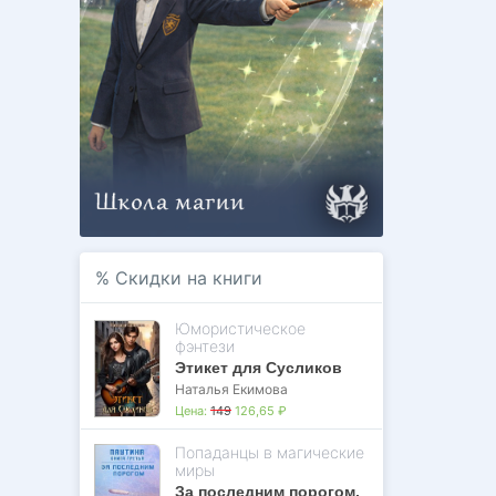
%
Скидки на книги
Юмористическое
фэнтези
Этикет для Сусликов
Наталья Екимова
Цена:
149
126,65 ₽
Попаданцы в магические
миры
За последним порогом.