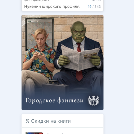
07:09
Нукенин широкого профиля.
19
/
843
%
Скидки на книги