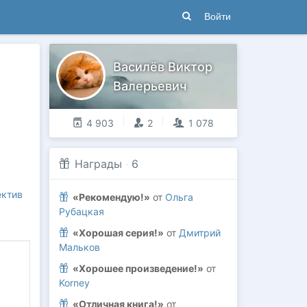
Войти
Василёв Виктор
Валерьевич
4 903
2
1 078
Награды
·
6
ектив
«Рекомендую!»
от
Ольга
Рубацкая
«Хорошая серия!»
от
Дмитрий
Мальков
«Хорошее произведение!»
от
Korney
«Отличная книга!»
от