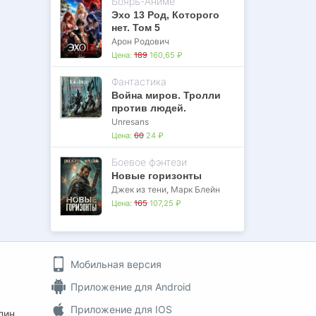
Бояръ-Аниме
Эхо 13 Род, Которого
нет. Том 5
Арон Родович
Цена:
189
160,65 ₽
Фантастика
Война миров. Тролли
против людей.
Unresans
Цена:
60
24 ₽
Боевое фэнтези
Новые горизонты
Джек из тени
,
Марк Блейн
Цена:
165
107,25 ₽
Мобильная версия
Приложение для Android
Приложение для IOS
пин