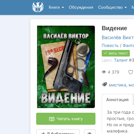
Книги
Обсуждения
Сообщество
М
Видение
Василёв Викт
Повесть
/
Фант
весь текст
Цикл:
Талант
#
4 379
мистика
,
мо
Аннотация
За три года
простые, гр
Читать книгу
Но он и пред
малефика.
В библиотеку