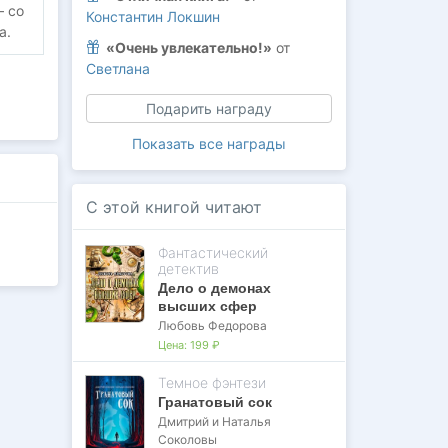
– со
Константин Локшин
а.
«Очень увлекательно!»
от
Светлана
Подарить награду
Показать все награды
С этой книгой читают
Фантастический
детектив
Дело о демонах
высших сфер
Любовь Федорова
Цена:
199 ₽
Темное фэнтези
Гранатовый сок
Дмитрий и Наталья
Соколовы