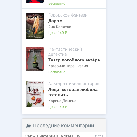
Бесплатно
Городское фэнтези
Даром
Яна Каляева
Цена:
149 ₽
Фантастический
детектив
Театр покойного актёра
Катерина Терешкевич
Бесплатно
Альтернативная история
Леди, которая любила
готовить
Карина Демина
Цена:
159 ₽
Последние комментарии
Серж Винтеркей
,
Артем Шумилин
07:11