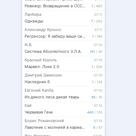
Ревизор: Возвращение в СССР 7
1
/
485
ЛанКира
07:11
Однажды
7
/
263
Александр Кронос
07:11
Регрессор: Я заберу ваши силы. Книга 1
1
/
199
N.B.
07:10
Система Абсолютного З.Л.А.
151
/
3K
Красный Король
07:10
Марвел: Локи 2.0
1
/
306
Дмитрий Шимохин
07:10
Наследник 6
1
/
136
Евгений Капба
07:10
Из дикого леса дикая тварь
95
/
1K
Кай
07:10
Червивая Гача
440
/
12K
Борис Романовский
07:10
Лавочник с молнией в кармане. Том 3
6
/
87
Фан Фикович