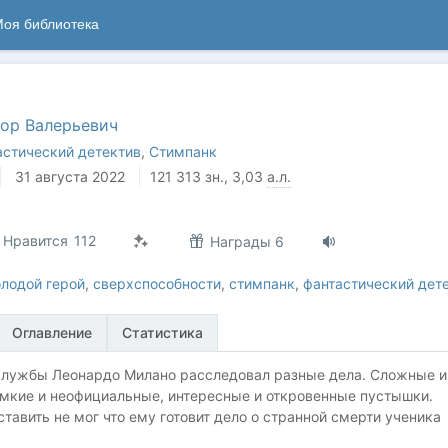
оя библиотека
ор Валерьевич
астический детектив
,
Стимпанк
31 августа 2022
121 313
зн.
, 3,03
а.л.
3
Нравится
112
Награды 6
лодой герой
,
сверхспособности
,
стимпанк
,
фантастический дет
Оглавление
Статистика
 службы Леонардо Милано расследовал разные дела. Сложные и
омкие и неофициальные, интересные и откровенные пустышки.
ставить не мог что ему готовит дело о странной смерти ученика