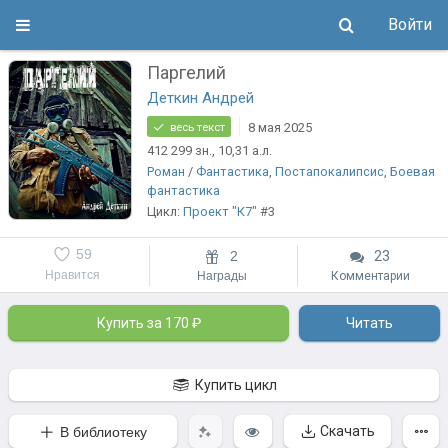
Войти
Паргелий
Деткин Андрей
8 мая 2025
весь текст
412 299
зн.
, 10,31
а.л.
Роман
/
Фантастика
,
Постапокалипсис
,
Боевая
фантастика
Цикл:
Проект "К7"
#3
59
2
23
Нравится
Награды
Комментарии
Купить за 170 ₽
Читать
Купить цикл
Скачать
В библиотеку