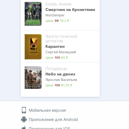
Бояръ-Аниме
Смертник на бронетянке
NonSemper
Цена:
99
79,2 ₽
Фантастический
детектив
Карантин
Сергей Малицкий
Цена:
120
60 ₽
Попаданцы
Небо на двоих
Ярослав Васильев
Цена:
109
81,75 ₽
Мобильная версия
Приложение для Android
Приложение для IOS