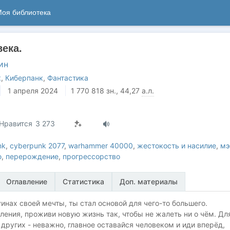
оя библиотека
ека.
ин
к
,
Киберпанк
,
Фантастика
1 апреля 2024
1 770 818
зн.
, 44,27
а.л.
Нравится
3 273
nk
,
cyberpunk 2077
,
warhammer 40000
,
жестокость и насилие
,
мэ
ю
,
перерождение
,
прогрессорство
Оглавление
Статистика
Доп. материалы
инах своей мечты, ты стал основой для чего-то большего.
ения, проживи новую жизнь так, чтобы не жалеть ни о чём. Дл
 других - неважно, главное оставайся человеком и иди вперёд,