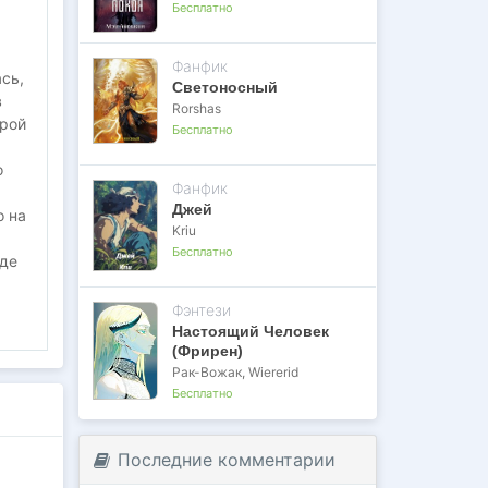
Бесплатно
Фанфик
сь,
Светоносный
в
Rorshas
орой
Бесплатно
о
Фанфик
Джей
о на
Kriu
Бесплатно
оде
Фэнтези
Настоящий Человек
(Фрирен)
Рак-Вожак
,
Wiererid
ца
Бесплатно
ых
Последние комментарии