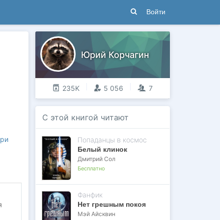
Войти
Юрий Корчагин
235K
5 056
7
С этой книгой читают
ри
Попаданцы в космос
Белый клинок
Дмитрий Сол
Бесплатно
Фанфик
Нет грешным покоя
я
Мэй Айсквин