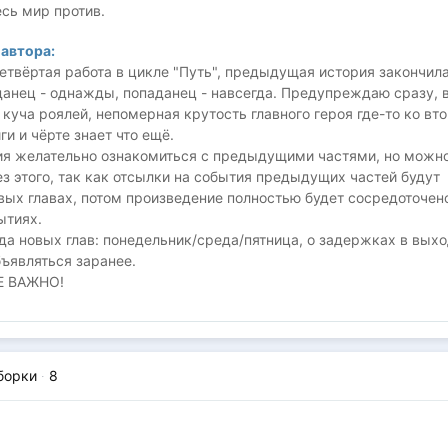
сь мир против.
автора:
етвёртая работа в цикле "Путь", предыдущая история закончила
анец - однажды, попаданец - навсегда. Предупреждаю сразу, 
 куча роялей, непомерная крутость главного героя где-то ко вт
ги и чёрте знает что ещё.
ия желательно ознакомиться с предыдущими частями, но можн
ез этого, так как отсылки на события предыдущих частей будут
вых главах, потом произведение полностью будет сосредоточен
ытиях.
а новых глав: понедельник/среда/пятница, о задержках в вых
бъявляться заранее.
 ВАЖНО!
рашивать в комментариях о будущих кроссоверах с другими
 это неимоверно раздражает. Если, конечно, вы не хотите
а страницах моих произведения каконичного поведения урожен
 войны к ксеносам, где смерть от экстерминатуса ваших любим
борки
·
8
т благом и избавлением для них.