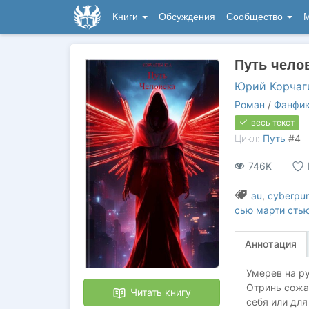
Книги
Обсуждения
Сообщество
М
Путь челов
Юрий Корчаг
Роман
/
Фанфи
весь текст
Цикл:
Путь
#4
746K
au
,
cyberpu
сью марти сть
Аннотация
Умерев на ру
Отринь сожал
Читать книгу
себя или для