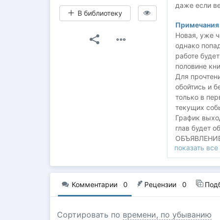
даже если ве
В библиотеку
Примечания 
Новая, уже ч
однако попад
работе будет
половине кни
Для прочтен
обойтись и б
только в пер
текущих соб
График выход
глав будет о
ОБЪЯВЛЕНИЕ
показать все
Не нужно сп
вселенными -
лицезреть н
мира молота
Комментарии
·
0
Рецензии
·
0
Под
героев стане
Сортировать по
времени, по убыванию