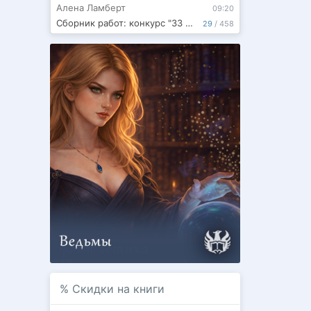
Алена Ламберт
09:20
Сборник работ: конкурс "33 слова" 2 сезон
29
/
458
%
Скидки на книги