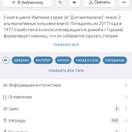
Скачать
В библиотеку
2 книга цикла 'Империя у края' (в "Доп.материалах" лежат 2
альтернативные концовки книги). Попаданец из 2017 года в
1977 отработал в колхозе и возвращается домой в г.Горький,
формулирует наконец, что он собирается сделать (теория
доктора Бадмаева), устраивает первое в стране ТСЖ в своем
показать все
доме, пытается сколотить группу единомышленников,
влюбляется и теряет свою любовь, спекулирует монетами и
девушка
институт
колхоз
назад в ссср
попаданцы
джинсами, с разной степенью успеха, и еще много чего делает.
В итоге оказывается у разбитого корыта... ну не у совсем
попаданцы в ссср
показать все тэги
разбитого, но у сильно покореженного корыта. Говорит себе,
что проигран бой, но не сражение и готов продолжить начатое,
Информация и статистика
уже учась в политехе.
Оглавление
Глава 1
Цикл
6
28.03.19
Глава 2
Награды
1.04.19
568
Глава 3
9.04.19