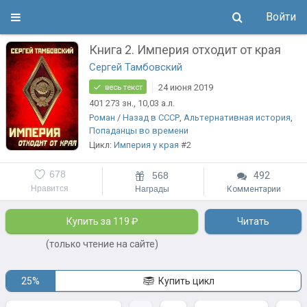
Войти
Книга 2. Империя отходит от края
Сергей Тамбовский
24 июня 2019
весь текст
401 273
зн.
, 10,03
а.л.
Роман
/
Назад в СССР
,
Альтернативная история
,
Попаданцы во времени
Цикл:
Империя у края
#2
678
568
492
Нравится
Награды
Комментарии
Купить за 119 ₽
Читать
(только чтение на сайте)
25%
Купить цикл