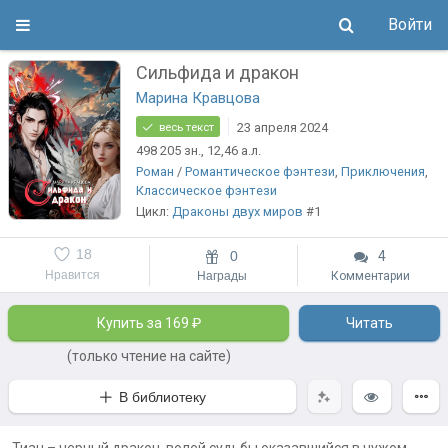
Войти
Сильфида и дракон
Марина Кравцова
23 апреля 2024
весь текст
498 205
зн.
, 12,46
а.л.
Роман
/
Романтическое фэнтези
,
Приключения
,
Классическое фэнтези
Цикл:
Драконы двух миров
#1
18
0
4
Нравится
Награды
Комментарии
Купить за 169 ₽
Читать
(только чтение на сайте)
В библиотеку