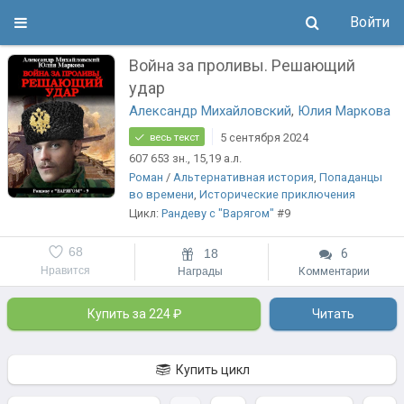
Войти
Война за проливы. Решающий
удар
Александр Михайловский
,
Юлия Маркова
5 сентября 2024
весь текст
607 653
зн.
, 15,19
а.л.
Роман
/
Альтернативная история
,
Попаданцы
во времени
,
Исторические приключения
Цикл:
Рандеву с "Варягом"
#9
68
18
6
Нравится
Награды
Комментарии
Купить за 224 ₽
Читать
Купить цикл