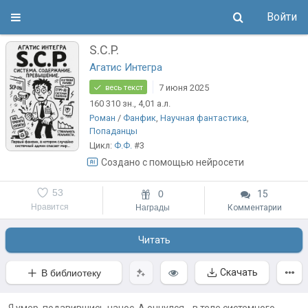
Войти
S.C.P.
Агатис Интегра
7 июня 2025
весь текст
160 310
зн.
, 4,01
а.л.
Роман
/
Фанфик
,
Научная фантастика
,
Попаданцы
Цикл:
Ф.Ф.
#3
Создано с помощью нейросети
53
0
15
Нравится
Награды
Комментарии
Читать
Скачать
В библиотеку