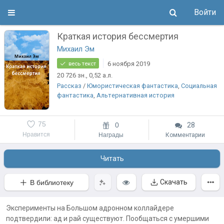
Войти
Краткая история бессмертия
Михаил Эм
6 ноября 2019
весь текст
20 726
зн.
, 0,52
а.л.
Рассказ
/
Юмористическая фантастика
,
Социальная
фантастика
,
Альтернативная история
75
0
28
Нравится
Награды
Комментарии
Читать
Скачать
В библиотеку
Эксперименты на Большом адронном коллайдере
подтвердили: ад и рай существуют. Пообщаться с умершими