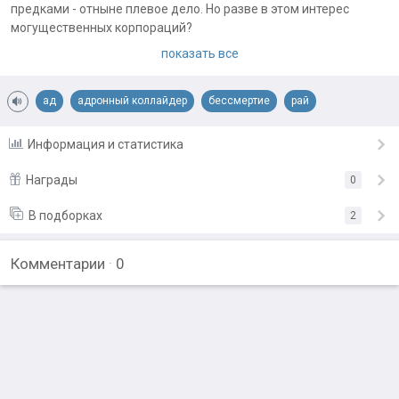
предками - отныне плевое дело. Но разве в этом интерес
могущественных корпораций?
показать все
Примечания автора:
Авторская оценка: 5 из 5.
Озвучка:
ад
адронный коллайдер
бессмертие
рай
https://litmarket.ru/books/kratkaya-istoriya-bessmertiya
Информация и статистика
Награды
0
В подборках
2
Подарить награду
Комментарии
·
0