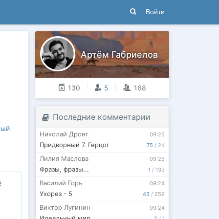
Войти
Артём Габриелов
130
5
168
Последние комментарии
ный
Николай Дронт
09:25
Придворный 7. Герцог
75
/
2K
Лилия Маслова
09:25
Фразы, фразы...
1
/
133
Василий Горъ
ё
09:24
Ухорез - 5
43
/
259
Виктор Лугинин
09:24
Идеальный мир
2
/
1