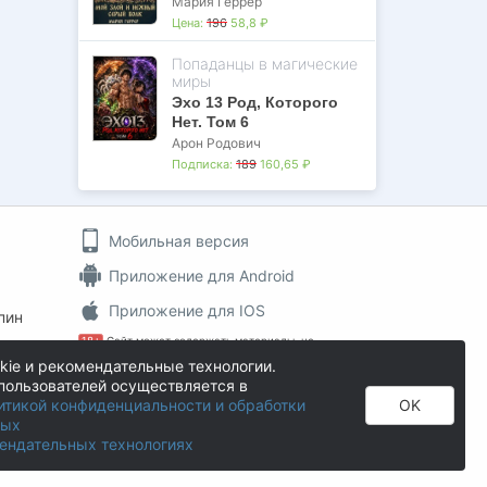
Мария Геррер
Цена:
196
58,8 ₽
Попаданцы в магические
миры
Эхо 13 Род, Которого
Нет. Том 6
Арон Родович
Подписка:
189
160,65 ₽
Мобильная версия
Приложение для Android
Приложение для IOS
пин
18+
Сайт может содержать материалы, не
предназначенные для просмотра лицами, не
kie и рекомендательные технологии.
достигшими 18 лет!
пользователей осуществляется в
На информационном ресурсе применяются
итикой конфиденциальности и обработки
OK
рекомендательные технологии
.
ных
Author.Today © 2016 - 2026
ендательных технологиях