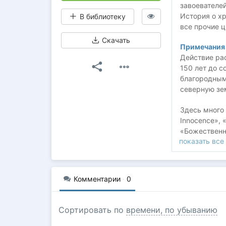
завоевателей
История о хр
В библиотеку
все прочие ц
Скачать
Примечания 
Действие рас
150 лет до с
благородным
северную зе
Здесь много 
Innocence», 
«Божественн
показать все
Elysium, и 
камень сюже
Комментарии
·
0
Сортировать по
времени, по убыванию