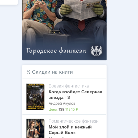
%
Скидки на книги
Боевая фантастика
Когда взойдет Северная
звезда - 3
Андрей Акулов
Цена:
139
118,15 ₽
Романтическое фэнтези
Мой злой и нежный
Серый Волк