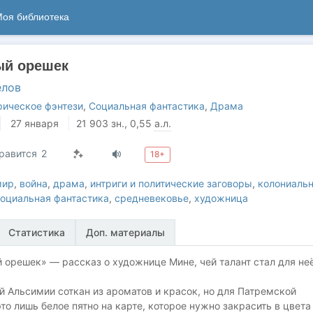
оя библиотека
ый орешек
елов
ическое фэнтези
,
Социальная фантастика
,
Драма
27 января
21 903
зн.
, 0,55
а.л.
равится
2
18+
мир
,
война
,
драма
,
интриги и политические заговоры
,
колониаль
оциальная фантастика
,
средневековье
,
художница
Статистика
Доп. материалы
 орешек» — рассказ о художнице Мине, чей талант стал для не
 Альсимии соткан из ароматов и красок, но для Патремской
о лишь белое пятно на карте, которое нужно закрасить в цвета