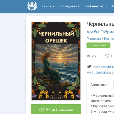
Книги
Обсуждения
Сообщество
М
Чернильн
Артём Габри
Рассказ
/
Истор
весь текст
261
Н
авторский 
мир
,
рассказ
,
с
Аннотация
«Чернильный
проклятием.
Мир северной
Читать рассказ
Империи — эт