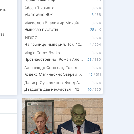
Айаан Тырылга
09:24
ить
Morrowind 40k
3
/
56
Мясоедов Владимир Михайлович
09:24
Эмиссар пустоты
28
/
1K
 за
INDIGO
09:24
На границе империй. Том 10. Часть 16.
4
/
204
Magic Dome Books
09:24
Противостояние. Роман Алексея Осадчука
23
/
650
Александр Сорокин
,
Павел Шимуро
09:24
Кодекс Магических Зверей IX
43
/
311
Данияр Сугралинов
,
Фонд А.
09:24
ный
Двадцать два несчастья – 13
70
/
835