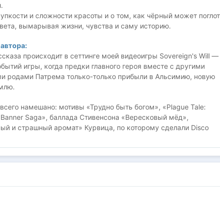
.
упкости и сложности красоты и о том, как чёрный может поглот
вета, вымарывая жизни, чувства и саму историю.
автора:
сказа происходит в сеттинге моей видеоигры Sovereign's Will —
обытий игры, когда предки главного героя вместе с другими
и родами Патрема только-только прибыли в Альсимию, новую
млю.
всего намешано: мотивы «Трудно быть богом», «Plague Tale:
«Banner Saga», баллада Стивенсона «Вересковый мёд»,
ый и страшный аромат» Курвица, по которому сделали Disco
даже моё увлечение покрасом миниатюр — это вообще краеуголь
та.