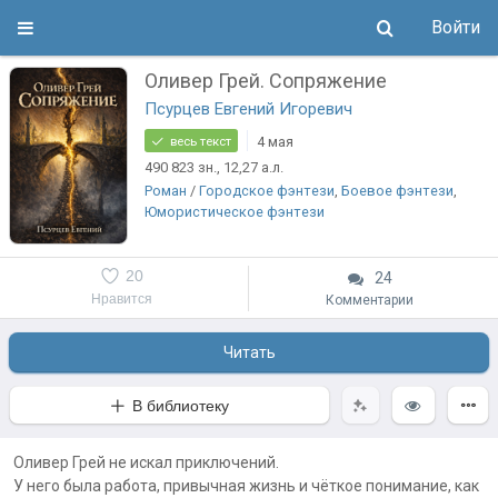
Войти
Оливер Грей. Сопряжение
Псурцев Евгений Игоревич
4 мая
весь текст
490 823
зн.
, 12,27
а.л.
Роман
/
Городское фэнтези
,
Боевое фэнтези
,
Юмористическое фэнтези
20
24
Нравится
Комментарии
Читать
В библиотеку
Оливер Грей не искал приключений.
У него была работа, привычная жизнь и чёткое понимание, как