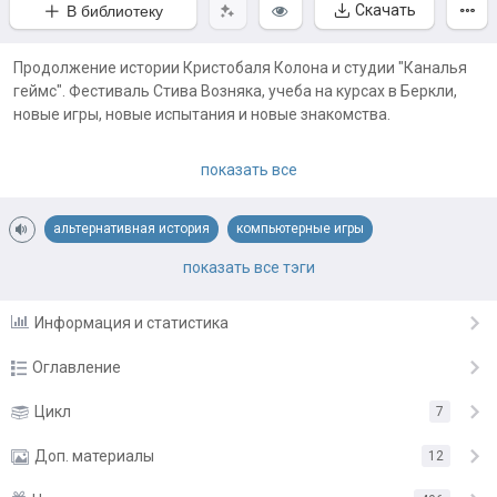
Скачать
В библиотеку
Продолжение истории Кристобаля Колона и студии "Каналья
геймс". Фестиваль Стива Возняка, учеба на курсах в Беркли,
новые игры, новые испытания и новые знакомства.
Примечания автора:
показать все
Выход глав запланирован ежедневно, но в течении выхода
тома я буду вынужден взять несколько выходных, о которых
буду предупреждать накануне в конце главы
альтернативная история
компьютерные игры
повествование от первого лица
повседневность
подростки
показать все тэги
попаданец
попаданцы
попаданцы во времени
Информация и статистика
прогрессорство
современность
умный герой
юмор и ирония
Оглавление
Глава 1
Цикл
7
22 мая
Глава 2
Доп. материалы
23 мая
12
Глава 3
24 мая