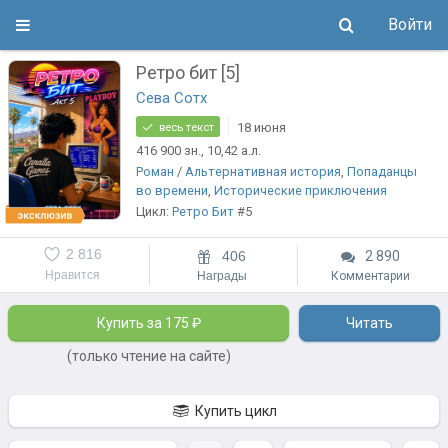
Войти
Ретро бит [5]
Сева Сотх
18 июня
весь текст
416 900
зн.
, 10,42
а.л.
Роман
/
Альтернативная история
,
Попаданцы
во времени
,
Исторические приключения
Цикл:
Ретро Бит
#5
2 816
406
2 890
Нравится
Награды
Комментарии
Купить за 175 ₽
Читать
(только чтение на сайте)
Купить цикл