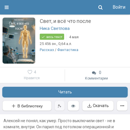
Войти
Свет, и всё что после
Ника Светлова
4 мая
весь текст
25 456
зн.
, 0,64
а.л.
Рассказ
/
Фантастика
4
0
Нравится
Комментарии
Читать
Скачать
В библиотеку
Алексей не понял, как умер. Просто выключили свет - не в
комнате, внутри. Он парил под потолком операционной и