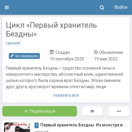
Войти
Цикл «Первый хранитель
Бездны»
rassvet
Создан
Обновление
не завершен
10 сентября 2020
19 мая 2022
Первый хранитель Бездны – существо огромной силы и
невероятного мастерства, абсолютный воин, единственной
целью которого была охрана врат Бездны. Эпохи сменяли
друг друга, круговорот времени сплетал мир, люди
рождались и умирали, цивилизации расцветали и исчезали
показать все
в небытие, и лишь Первый хранитель оставался
неизменным.
Подписаться
Вот только однажды, Первый хранитель был предан своими
товарищами, а вход в Бездну оказался открыт. Немыслимое
чудовище показалось из распахнутых врат, стремясь
Первый хранитель Бездны: Из монстра в девчонку
1
поглотить и уничтожить мир.