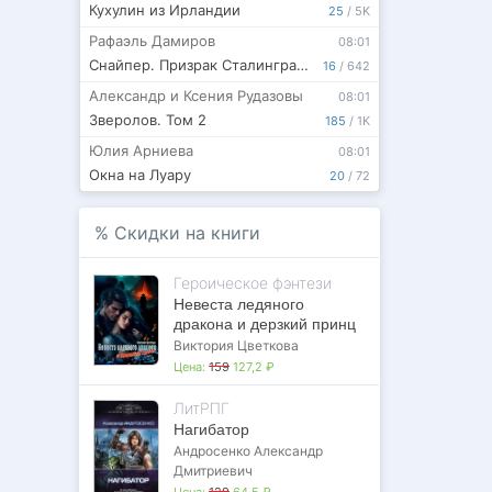
Кухулин из Ирландии
25
/
5K
Рафаэль Дамиров
08:01
Снайпер. Призрак Сталинграда - 3
16
/
642
Александр и Ксения Рудазовы
08:01
Зверолов. Том 2
185
/
1K
Юлия Арниева
08:01
Окна на Луару
20
/
72
%
Скидки на книги
Героическое фэнтези
Невеста ледяного
дракона и дерзкий принц
Виктория Цветкова
Цена:
159
127,2 ₽
ЛитРПГ
Нагибатор
Андросенко Александр
Дмитриевич
Цена:
129
64,5 ₽