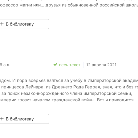
офессор магии или... друзья из обыкновенной российской школ
ая Принцесса, чье сердце надолго сковано жаждой мести, умее
у мирами. Но поможет ли ей это умение, когда наступит время
В библиотеку
46
а.л.
весь текст
12 апреля 2021
едом. И пора всерьез взяться за учебу в Императорской акаде
принцесса Лейнара, из Древнего Рода Геррая, зная, что и без т
я за поиск незаконнорожденного члена императорской семьи,
империи грозит началом гражданской войны. Вот и приходится
равится ли она сама, помогут ли ей друзья или настала
 вассалах? Тех, кто безоговорочно станет выполнять ее поруче
В библиотеку
ные, но при этом будет держать язык за зубами. А борьба за в
м усиливается, и уже начинает литься кровь. Удастся ли Ледя
следника раньше, чем заговорщики используют его в своих цел