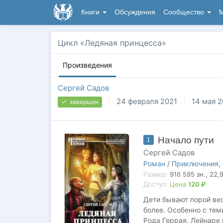
Книги
Обсуждения
Сообщество
М
Цикл «Ледяная принцесса»
Произведения
Сергей Садов
24 февраля 2021
14 мая 2
завершен
Начало пути
1
Сергей Садов
Роман
/
Приключения
,
Размер:
916 595
зн.
, 22,
Доступ:
Цена
120 ₽
Дети бывают порой вес
более. Особенно с тем
Рода Геррая. Лейнаре 