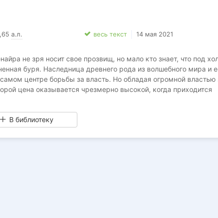
ься в интригах императорского двора?
6,65
а.л.
весь текст
14 мая 2021
айра не зря носит свое прозвищ, но мало кто знает, что под хо
енная буря. Наследница древнего рода из волшебного мира и е
самом центре борьбы за власть. Но обладая огромной властью 
порой цена оказывается чрезмерно высокой, когда приходится
счастье.
В библиотеку