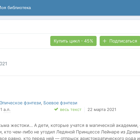
оя библиотека
Купить цикл - 45%
Подписаться
021
Эпическое фэнтези
,
Боевое фэнтези
91
а.л.
весь текст
22 марта 2021
ьма жестоки... А дети, которые учатся в магической академии,
и, кто чем-либо не угодил Ледяной Принцессе Лейнаре из Древ
все равно, кто перед ней — отпрыск аристократического рода и