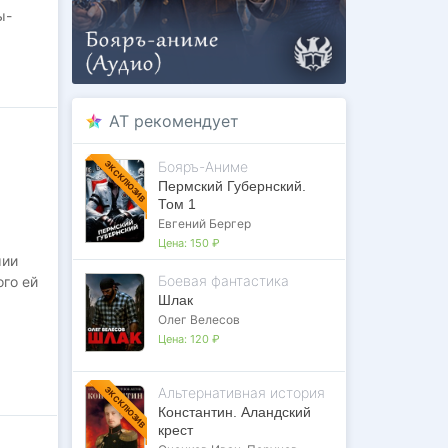
ы-
т с
AT рекомендует
Бояръ-Аниме
ЭКСКЛЮЗИВ
Пермский Губернский.
Том 1
Евгений Бергер
Цена:
150 ₽
мии
Боевая фантастика
ого ей
Шлак
Олег Велесов
Цена:
120 ₽
ния,
ласть
Альтернативная история
ЭКСКЛЮЗИВ
ной
Константин. Аландский
ях?
крест