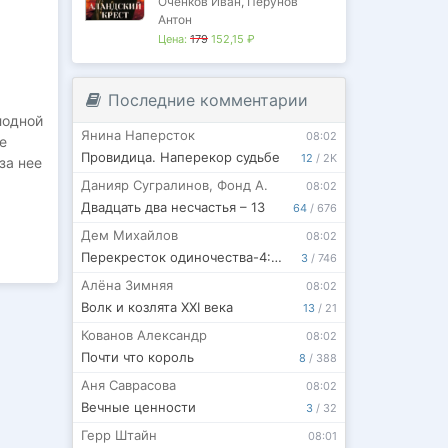
Оченков Иван
,
Перунов
Антон
Цена:
179
152,15 ₽
Последние комментарии
лодной
Янина Наперсток
08:02
е
Провидица. Наперекор судьбе
12
/
2K
за нее
Данияр Сугралинов
,
Фонд А.
08:02
Двадцать два несчастья – 13
64
/
676
Дем Михайлов
08:02
Перекресток одиночества-4: Часть вторая
3
/
746
Алёна Зимняя
08:02
Волк и козлята XXI века
13
/
21
Кованов Александр
08:02
Почти что король
8
/
388
Аня Саврасова
08:02
Вечные ценности
3
/
32
Герр Штайн
08:01