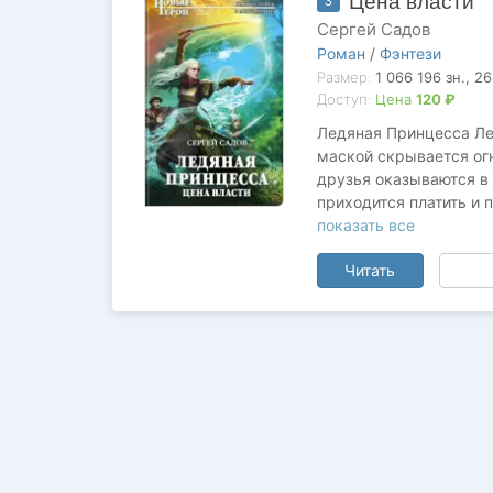
Цена власти
Получится ли разобрат
3
Сергей Садов
Роман
/
Фэнтези
Размер:
1 066 196
зн.
, 2
Доступ:
Цена
120 ₽
Ледяная Принцесса Лен
маской скрывается огн
друзья оказываются в 
приходится платить и 
выбирать: власть или 
показать все
Читать