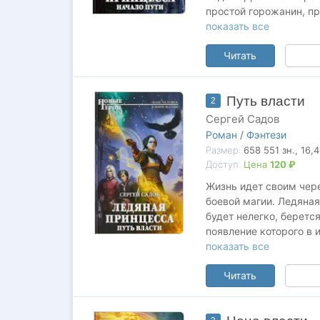
простой горожанин, пр
интерната. Ведь Ледян
показать все
легкостью ходить межд
Читать
отомстить?..
Путь власти
2
Сергей Садов
Роман
/
Фэнтези
Размер:
658 551
зн.
, 16,
Доступ:
Цена
120 ₽
Жизнь идет своим чер
боевой магии. Ледяная 
будет нелегко, беретс
появление которого в 
Лейнаре вертеться. Сп
показать все
необходимость в новых
Читать
порой весьма щепетиль
в империи тем времене
принцессе отыскать на