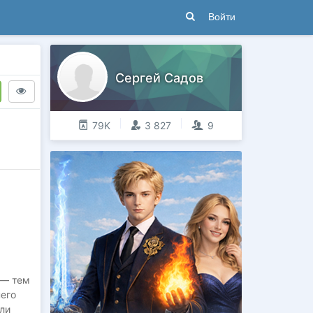
Войти
Сергей Садов
79K
3 827
9
 — тем
него
ли