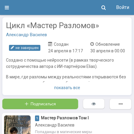
Войти
Цикл «Мастер Разломов»
Александр Василев
Создан
Обновление
не завершен
24 апреля в 17:17
30 апреля в 00:00
Создано с помощью нейросети (в рамках творческого
сотрудничества автора с ИИ-партнёром Elias).
В мире, где разломы между реальностями открываются без
предупреждения, беднякам обычно остаётся только одно —
показать все
умирать первыми.
Макар Лютов был вором, драчуном и браконьером из
Подписаться
беднейшего квартала областного города. Его подстрелили
херцогские ловчие в запретной чаще — за попытку добыть
Мастер Разломов Том I
мясо для больной матери и младшего брата.
1
Александр Василев
Но в умирающем теле очнулась душа старого инженера из
Попаданцы в магические миры