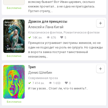
всякому бывает! Вот Иван-царевич, сколько
книжек прочитал... а ни одна не пригодилась.
Бесплатно
Пустил стрелу,...
Дракон для принцессы
Алексей и Лана Кигай
Классическое фэнтези
,
Романтическое фэнтези
14K зн.
676
5
Принцесса устраивает смотрины женихов, но не
один не подходит на роль ее супруга. Но однажды
в ворота замка постучал таинственный
Бесплатно
незнакомец...
Трип
Денис Шлебин
Современная проза
7 414 зн.
1 653
0
И так у всех... Стоит ли, что-то менять?..
Бесплатно