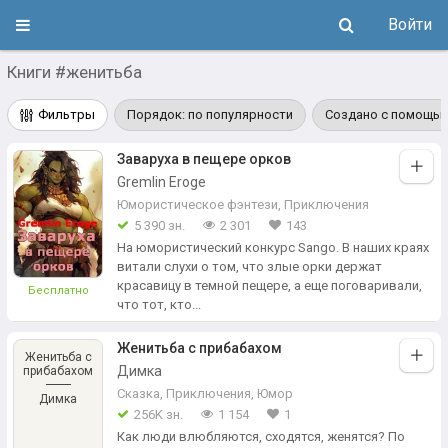
Войти
Книги #женитьба
Фильтры
Порядок: по популярности
Создано с помощью
Заваруха в пещере орков
Gremlin Eroge
Юмористическое фэнтези
,
Приключения
5 390 зн.
2 301
143
На юмористический конкурс Sango. В наших краях
витали слухи о том, что злые орки держат
красавицу в темной пещере, а еще поговаривали,
Бесплатно
что тот, кто...
Женитьба с прибабахом
Женитьба с
Димка
прибабахом
Сказка
,
Приключения
,
Юмор
Димка
256K зн.
1 154
1
Как люди влюбляются, сходятся, женятся? По