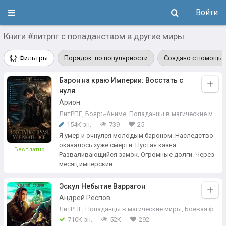
Войти
Книги #литрпг с попаданством в другие миры
Фильтры
Порядок: по популярности
Создано с помощью
Барон на краю Империи: Восстать с
нуля
Арион
ЛитРПГ
,
Бояръ-Аниме
,
Попаданцы в магические миры
154K зн.
739
25
Я умер и очнулся молодым бароном. Наследство
оказалось хуже смерти. Пустая казна.
Бесплатно
Разваливающийся замок. Огромные долги. Через
месяц имперский...
Эскул Небытие Варрагон
Андрей Респов
ЛитРПГ
,
Попаданцы в магические миры
,
Боевая фантастика
710K зн.
52K
292