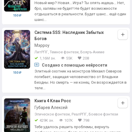
Новый мир? Новая... Игра? Ты опять ищешь... Нет,
бро, халявы не будет! Не будет возможности
отдышаться в реальности. Будет шанс... ещё один
150 ₽
шанс...
Система SSS: Наследник Забытых
Богов
Мэрроу
ЛитРПГ
,
Темное фэнтези
,
Бояръ-Аниме
1,16М зн.
55K
208
Создано с помощью нейросети
Элитный охотник на монстров Михаил Северов
150 ₽
погибает, защищая человечество от Владыки
Бездны. Но смерть — не конец. Он возрождается в
теле...
Книга 4 Клан Росс
Губарев Алексей
Эпическое фэнтези
,
РеалРПГ
,
Боевое фэнтези
429K зн.
107K
798
Тебе удалось решить проблемы, вернуть