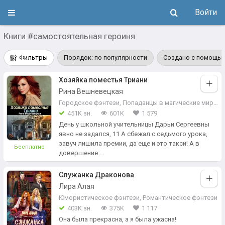
Войти
Книги #самостоятельная героиня
Фильтры
Порядок: по популярности
Создано с помощью
Хозяйка поместья Триани
Рина Вешневецкая
Городское фэнтези
,
Попаданцы в магические миры
,
451K зн.
601K
1 579
День у школьной учительницы Дарьи Сергеевны
явно не задался, 11 А сбежал с седьмого урока,
завуч лишила премии, да еще и это такси! А в
Бесплатно
довершение...
Служанка Драконова
Лира Алая
Юмористическое фэнтези
,
Романтическое фэнтези
403K зн.
375K
1 117
Она была прекрасна, а я была ужасна!