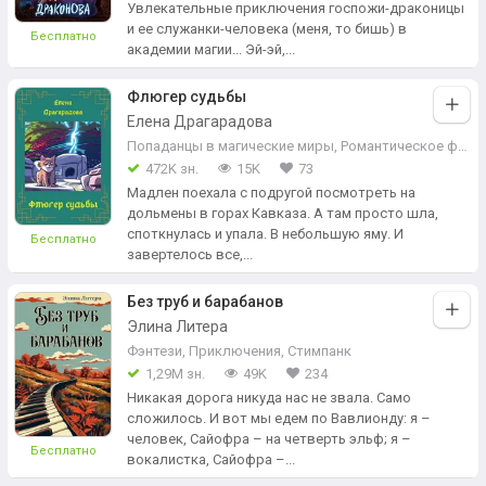
Увлекательные приключения госпожи-драконицы
и ее служанки-человека (меня, то бишь) в
Бесплатно
академии магии... Эй-эй,...
Флюгер судьбы
Елена Драгарадова
Попаданцы в магические миры
,
Романтическое фэнтези
472K зн.
15K
73
Мадлен поехала с подругой посмотреть на
дольмены в горах Кавказа. А там просто шла,
споткнулась и упала. В небольшую яму. И
Бесплатно
завертелось все,...
Без труб и барабанов
Элина Литера
Фэнтези
,
Приключения
,
Стимпанк
1,29М зн.
49K
234
Никакая дорога никуда нас не звала. Само
сложилось. И вот мы едем по Вавлионду: я –
человек, Сайофра – на четверть эльф; я –
Бесплатно
вокалистка, Сайофра –...