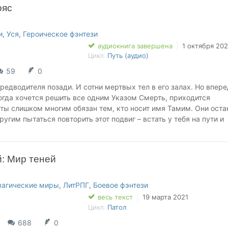
ояс
и
,
Уся
,
Героическое фэнтези
аудиокнига завершена
1 октября 20
Цикл:
Путь (аудио)
59
0
едводителя позади. И сотни мертвых тел в его залах. Но впере
огда хочется решить все одним Указом Смерть, приходится
 ты слишком многим обязан тем, кто носит имя Тамим. Они оста
ругим пытаться повторить этот подвиг – встать у тебя на пути и
ем.
т открыть на тебя охоту? Глупцы. Тебе хватит силы поднять рук
 в самую пасть сектантов. Неужели они думают, что смогут пол
й: Мир теней
ву? Скорее запачкают древнюю мостовую своей кровью. Верный
что он называл тебя братом -- ничего не изменит.
улся - встречайте в новой книге Михаила Игнатова - Беглец. Вт
магические миры
,
ЛитРПГ
,
Боевое фэнтези
весь текст
19 марта 2021
Цикл:
Патол
688
0