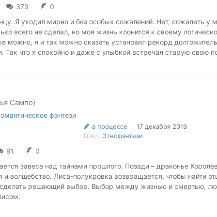
379
0
нцу. Я уходил мирно и без особых сожалений. Нет, сожалеть у 
лько всего не сделал, но моя жизнь клонится к своему логическ
же можно, я и так можно сказать установил рекорд долгожитель
. Так что я спокойно и даже с улыбкой встречал старую свою п
ли через всю жизнь, куда уж без неё.
s://author.today/work/87976
://author.today/work/154156
рья Сампо)
омантическое фэнтези
в процессе
17 декабря 2019
Цикл:
Этнофэнтези
91
0
ется завеса над тайнами прошлого. Позади – драконье Королев
 и волшебство. Лиса-полукровка возвращается, чтобы найти от
и сделать решающий выбор. Выбор между жизнью и смертью, л
лисом.