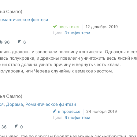
рья Сампо)
омантическое фэнтези
весь текст
12 декабря 2019
Цикл:
Этнофэнтези
96
6
ились драконы и завоевали половину континента. Однажды в се
ась полукровка, и драконы повелели уничтожить весь лисий кл
о ни стало должна узнать причину и вернуть честь клана.
полукровки, или Череда случайных взмахов хвостом.
рья Сампо)
ся
,
Дорама
,
Романтическое фэнтези
в процессе
24 ноября 2019
Цикл:
Этнофэнтези
36
0
ом чудес, где по дорогам бродят нахальные лисы-оборотни, др