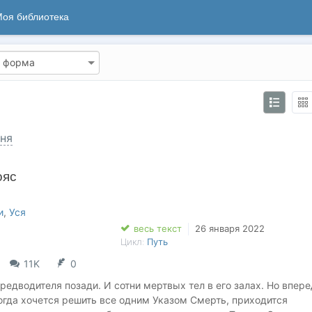
оя библиотека
ня
ояс
и
,
Уся
весь текст
26 января 2022
Цикл:
Путь
11K
0
едводителя позади. И сотни мертвых тел в его залах. Но впере
огда хочется решить все одним Указом Смерть, приходится