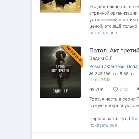
Его деятельность, в но
странной организации
устранением всех им н
ценой, это ещё только
показать все
Первая часть тут:
http
Третья часть тут:
https
ЭКСКЛЮЗИВ
Патол. Акт третий
Вадим С.Г.
Роман
/
Фэнтези
,
Попа
343 156
зн.
, 8,58
а.л.
Цена
75 ₽
70K
513
Третья часть в серии П
самую интересную с и
Первая часть тут:
http
Вторая часть тут:
показать все
http