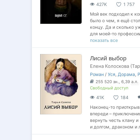
427K
1 757
Мой век подходил к ко
было о чем, я ещё сто
концу. Да и сколько у
для моей-то профессии
смерть, с ней мы прош
показать все
Вторая часть тут:
http
Лисий выбор
Третья часть тут:
https
Елена Колоскова (Та
Роман
/
Уся
,
Дорама
,
Р
255 520
зн.
, 6,39
а.л.
Свободный доступ
41K
184
Наконец-то приоткрыва
впереди – приключения
вернуть честь клану 
и долгом, драконом и 