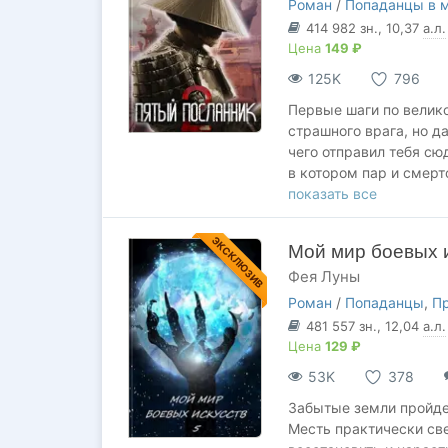
Ступеней начинается з
Роман
/
Попаданцы в 
414 982
зн.
, 10,37
а.л.
Цена
149 ₽
125K
796
Первые шаги по велик
страшного врага, но д
чего отправил тебя сю
в котором пар и смерт
тайнами.
показать все
Ты знаешь только одно
ЭКСКЛЮЗИВ
Мой мир боевых и
путь - вверх по Ступ
Фея Луны
всех, и они содрогнутс
Роман
/
Попаданцы
,
П
Но до этого дня еще н
481 557
зн.
, 12,04
а.л.
Цена
129 ₽
53K
378
Забытые земли пройд
Месть практически све