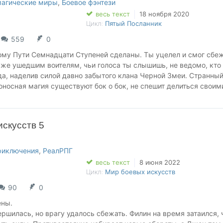
десь.
магические миры
,
Боевое фэнтези
весь текст
18 ноября 2020
Цикл:
Пятый Посланник
559
0
ому Пути Семнадцати Ступеней сделаны. Ты уцелел и смог сбеж
аже ушедшим воителям, чьи голоса ты слышишь, не ведомо, кто 
да, наделив силой давно забытого клана Черной Змеи. Странный
оносная магия существуют бок о бок, не спешит делиться своим
 - останавливаться нельзя. И когда вокруг враги, есть только о
скусств 5
еням могущества Воителя-Кшатрия. Однажды ты станешь сильнее
я.
риключения
,
РеалРПГ
ужно дожить, Владыка.
весь текст
8 июня 2022
Цикл:
Мир боевых искусств
90
0
ены.
ршилась, но врагу удалось сбежать. Филин на время затаился, 