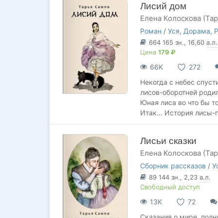
Лисий дом
Елена Колоскова (Та
Роман
/
Уся
,
Дорама
,
Р
664 165
зн.
, 16,60
а.л.
Цена
179 ₽
66K
272
Некогда с небес спуст
лисов-оборотней родил
Юная лиса во что бы т
Итак... История лисы-
Лисьи сказки
Елена Колоскова (Та
Сборник рассказов
/
У
89 144
зн.
, 2,23
а.л.
Свободный доступ
13K
72
Сказания о мире, полн