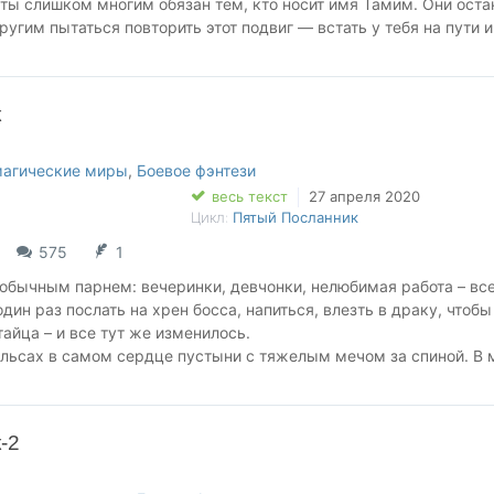
 ты слишком многим обязан тем, кто носит имя Тамим. Они оста
ругим пытаться повторить этот подвиг — встать у тебя на пути и
ем.
т открыть на тебя охоту? Глупцы. Тебе хватит силы поднять рук
к
 в самую пасть сектантов. Неужели они думают, что смогут пол
ву? Скорее запачкают древнюю мостовую своей кровью. Верный
е то, что он называл тебя братом — ничего не изменит.
магические миры
,
Боевое фэнтези
весь текст
27 апреля 2020
улся — встречайте в новой книге Михаила Игнатова — Беглец. 
Цикл:
Пятый Посланник
575
1
обычным парнем: вечеринки, девчонки, нелюбимая работа – все
один раз послать на хрен босса, напиться, влезть в драку, чтобы
тайца – и все тут же изменилось.
ельсах в самом сердце пустыни с тяжелым мечом за спиной. В 
, подчинившие себе силу четырех стихий и владеющие могучим
са-Мату. И все они готовы перерыть Империю до последнего
ать чужака, наделенного таинственным даром Антаки – Храните
-2
х врагов, мне придется пройти дорогой воина. Путь Семнадцати