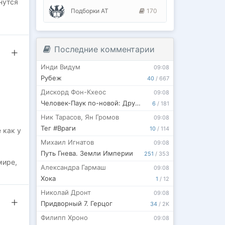
нутся
Подборки АТ
170
у на
Последние комментарии
учить
 —
Инди Видум
09:08
Рубеж
40
/
667
Дискорд Фон-Кхеос
09:08
Второй
Человек-Паук по-новой: Дружелюбный Сосед
6
/
181
Ник Тарасов
,
Ян Громов
09:08
Тег #Враги
10
/
114
 как у
Михаил Игнатов
09:08
Путь Гнева. Земли Империи
251
/
353
мире,
Александра Гармаш
09:08
Хока
1
/
12
Николай Дронт
09:08
ля
Придворный 7. Герцог
34
/
2K
Филипп Хроно
09:08