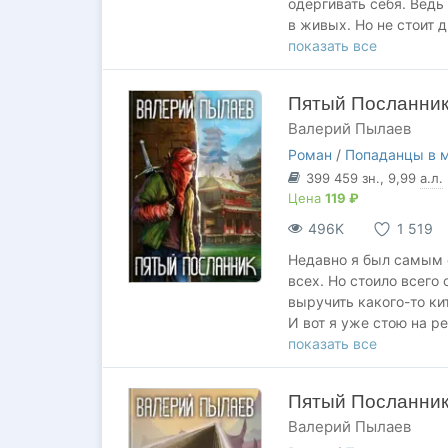
одёргивать себя. Ведь
в живых. Но не стоит д
назвать тебя предател
показать все
Они считают, что смогу
Пятый Посланни
Властелина и сунуться
Валерий Пылаев
награду за твою голо
тому свидетель. И даж
Роман
/
Попаданцы в 
399 459
зн.
, 9,99
а.л.
Мясник из Арройо верн
Цена
119 ₽
пояс.
496K
1 519
Недавно я был самым 
всех. Но стоило всего 
выручить какого-то ки
И вот я уже стою на р
которым правят кланы
показать все
боевым искусством Ву
камушка, чтобы отыск
Пятый Посланник
Преисподней.
Валерий Пылаев
И чтобы победить свои