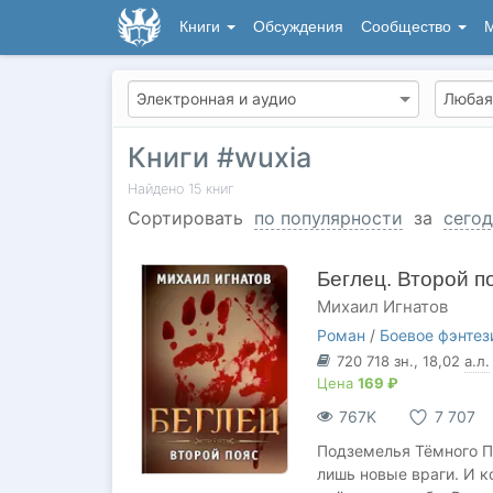
Книги
Обсуждения
Сообщество
М
Книги #wuxia
Найдено
15
книг
Сортировать
по популярности
за
сегод
Беглец. Второй п
Михаил Игнатов
Роман
/
Боевое фэнтез
720 718
зн.
, 18,02
а.л.
Цена
169 ₽
767K
7 707
Подземелья Тёмного Пр
лишь новые враги. И к