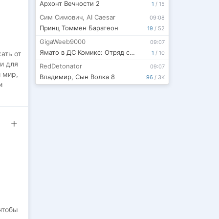
Архонт Вечности 2
1
/
15
Сим Симович
,
AI Caesar
09:08
Принц Томмен Баратеон
19
/
52
GigaWeeb9000
09:07
Ямато в ДС Комикс: Отряд самоубийц.
1
/
10
ать от
и для
RedDetonator
09:07
 мир,
Владимир, Сын Волка 8
96
/
3K
и
дин
 их
чтобы