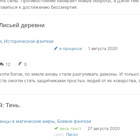
ить силы. Противостояние набирает новые обороты, а Джон тем
товиться к достижению бессмертия.
Лисьей деревни
и
,
Историческое фэнтези
в процессе
1 августа 2020
12
0
ихоти богов, по земле вновь стали разгуливать демоны. И только
тв смогли стать защитниками простых людей от их коварства, 
й: Тень.
анцы в магические миры
,
Боевое фэнтези
весь текст
27 августа 2020
Цикл:
Патол