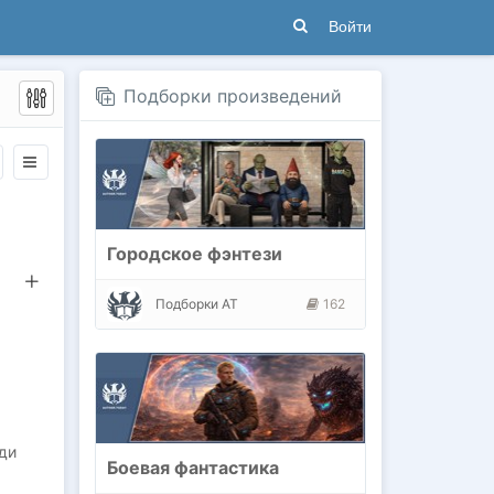
Войти
Подборки произведений
Городское фэнтези
Подборки АТ
162
ди
Боевая фантастика