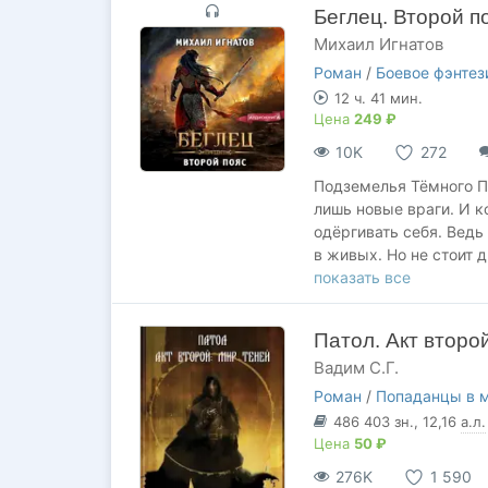
Беглец. Второй п
Михаил Игнатов
Роман
/
Боевое фэнтез
12 ч. 41 мин.
Цена
249 ₽
10K
272
Подземелья Тёмного Пр
лишь новые враги. И к
одёргивать себя. Ведь
в живых. Но не стоит д
назвать тебя предател
показать все
Они считают, что смогу
Властелина и сунуться
Патол. Акт второ
награду за твою голо
Вадим С.Г.
свидетель. И даже то, 
Мясник из Арройо верн
Роман
/
Попаданцы в 
пояс.
486 403
зн.
, 12,16
а.л.
Цена
50 ₽
276K
1 590