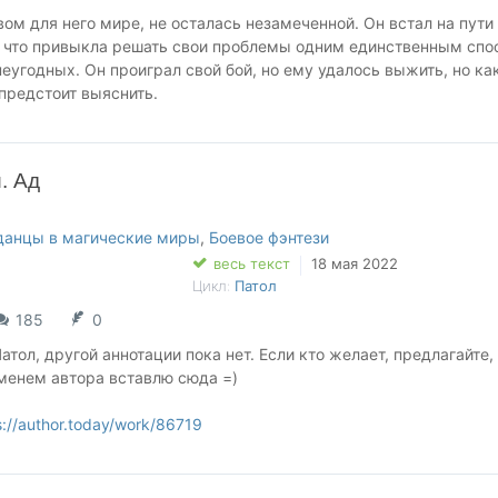
вом для него мире, не осталась незамеченной. Он встал на пути
, что привыкла решать свои проблемы одним единственным спо
еугодных. Он проиграл свой бой, но ему удалось выжить, но ка
 предстоит выяснить.
s://author.today/work/86719
://author.today/work/154156
. Ад
данцы в магические миры
,
Боевое фэнтези
весь текст
18 мая 2022
Цикл:
Патол
185
0
атол, другой аннотации пока нет. Если кто желает, предлагайте,
менем автора вставлю сюда =)
s://author.today/work/86719
s://author.today/work/87976