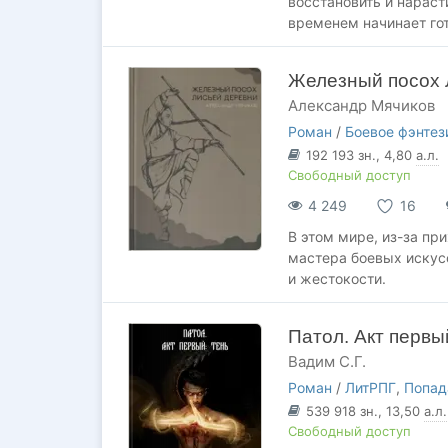
восстановить и нараст
временем начинает го
Железный посох 
Александр Мячиков
Роман
/
Боевое фэнтез
192 193
зн.
, 4,80
а.л.
Свободный доступ
4 249
16
В этом мире, из-за пр
мастера боевых искусс
и жестокости.
Патол. Акт первы
Вадим С.Г.
Роман
/
ЛитРПГ
,
Попад
539 918
зн.
, 13,50
а.л.
Свободный доступ