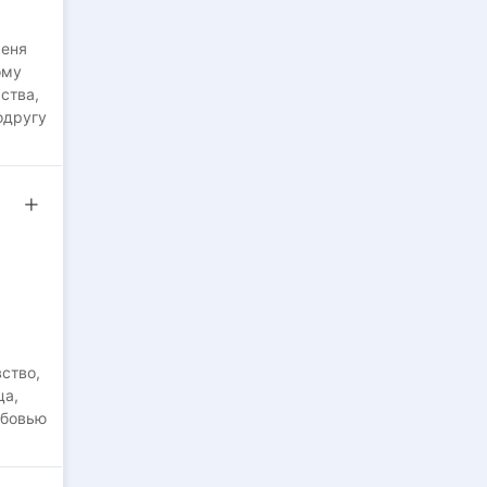
меня
ому
ства,
одругу
ство,
ца,
юбовью