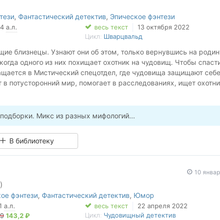
тези
,
Фантастический детектив
,
Эпическое фэнтези
34
а.л.
весь текст
13 октября 2022
Цикл:
Шварцвальд
щие близнецы. Узнают они об этом, только вернувшись на родин
огда одного из них похищает охотник на чудовищ. Чтобы спаст
ащается в Мистический спецотдел, где чудовища защищают себ
 в потусторонний мир, помогает в расследованиях, ищет охотни
 далеко не самое страшное, что поджидает братьев в черном-че
 подборки. Микс из разных мифологий...
В библиотеку
10 янва
)
ое фэнтези
,
Фантастический детектив
,
Юмор
11
а.л.
весь текст
22 апреля 2022
Цикл:
Чудовищный детектив
79
143,2 ₽