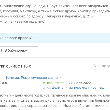
 криптозоолог сэр Бенедикт Брут приглашает всех владельцев
, горгулий, мантикор, а также любых других криптид приводить
чебный осмотр по адресу: Пекарский переулок, д. 21б.
 (оплачивается отдельно).
ми ошейниками принимаются при наличии паспорта без
 магпроизводителя.
скидка!»
ия во всей красе =)
оловком «Здоровый василиск — залог вашего долголетия!» на в
ского вестника»
В библиотеку
ских животных
10 янва
ое фэнтези
,
Романтическое фэнтези
19
а.л.
весь текст
22 июля 2022
Цикл:
Целители магических животных
отных - дело неблагодарное, трудное и крайне опасное. Но мне
выкать заглядывать василиску в пасть, чтобы вылечить больной
ного грифона, повредившего крыло. Именно об этом я мечтала 