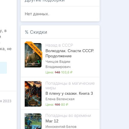
Нет данных.
у, в
%
Скидки
и
е
Назад в СССР
ЭКСКЛЮЗИВ
ка, не
Волкодлак. Спасти СССР.
рном
Продолжение
Чинцов Вадим
Владимирович
Цена:
148
103,6 ₽
Попаданцы в магические
миры
В плену у сказки. Книга 3
Елена Веленская
ря 2023
Цена:
100
80 ₽
Попаданцы во времени
Маг 12
Иннокентий Белов