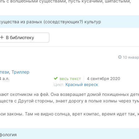
тать с волшебными существами, пусть кусачими, шипастыми,
 милыми.Только выбирая профессию, я как-то не подумала, что
хозяева, способные попортить нервы, репутацию, втянуть в де
рить с влиятельными коллегами. И это лишь малая часть моих
ущества из разных (соседствующих?) культур
В библиотеку
10 янва
тези
,
Триллер
94
а.л.
весь текст
4 сентября 2020
Цикл:
Красный вереск
ают охотником на фей. Она возвращает домой похищенных дет
ществ с Другой стороны, знает дорогу в полые холмы через ту
вои законы. Там не видно солнца, врет компас, время идет так, 
, дороги могут свиваться в кольцо, а в воздухе дрожит эхо рог
торона - это сказки, забытые легенды. Которые могут ожить и
.
фология