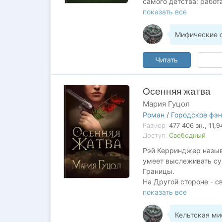
самого детства: рабо
клыкастыми, но такими
показать все
животным прилагаются 
тайной стражи и поссо
Мифические с
неприятностей…
Читать
Осенняя жатва
Мария Гуцол
Роман
/
Городское фэн
Размер:
477 406
зн.
, 11,
Доступ:
Свободный
Рэй Керринджер назыв
умеет выслеживать су
Границы.
На Другой стороне - с
ему заблагорассудится
показать все
Дикой Охоты. Другая с
забрать самое дорогое
Кельтская ми