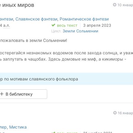
е иных миров
10 янва
энтези
,
Славянское фэнтези
,
Романтическое фэнтези
54
а.л.
весь текст
3 апреля 2023
Цикл:
Земли Сольмении
 пожаловать в земли Сольмении!
 остерегайся незнакомых водоемов после захода солнца, и ува
ь заплутать в чащобах. Здесь домовые не миф, а кикиморы -
шие нечистью. Здесь Ворожея может увидеть грядущее, загляну
 Здесь ведунья может выторговать у Мары еще несколько лет ж
тянуть ее из нави. Здесь порой исчезают люди, и виной тому не
р по мотивам славянского фольклора
ют суеверные селяне...
В библиотеку
дь осторожен на своем пути.
потеряла родителей и стала ученицей знахарки. Восемь лет… А 
16 янва
 и вопросов становится только больше.
сумки собраны, оружие при ней.
лер
,
Мистика
 тайны прошлого и выяснить, что скрывается за зыбкой гранью