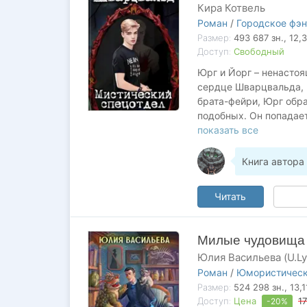
Кира Котвель
Роман
/
Городское фэн
Размер:
493 687
зн.
, 12,
Доступ:
Свободный
Юрг и Йорг – ненастоя
сердце Шварцвальда, к
брата-фейри, Юрг обр
подобных. Он попадает
подозревая, что тот –
показать все
лесу...
Книга автора
Читать
Милые чудовища
Юлия Васильева (U.Ly
Роман
/
Юмористическ
Размер:
524 298
зн.
, 13,
Доступ:
Цена
1
-20%