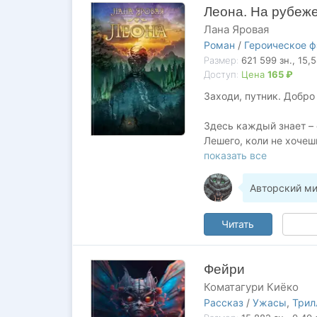
Леона. На рубеж
Лана Яровая
Роман
/
Героическое ф
Размер:
621 599
зн.
, 15,
Доступ:
Цена
165 ₽
Заходи, путник. Добро
Здесь каждый знает –
Лешего, коли не хочеш
одичавшие духи, став
показать все
полотно Многоликого.
для угасшей души и вы
Авторский ми
волкодлаки, как счита
Читать
Заходи, путник, но бу
Восемь лет назад она 
Фейри
до сих пор не утихает
Коматагури Киёко
Верный конь оседлан, 
Рассказ
/
Ужасы
,
Трил
Ей предстоит раскрыть