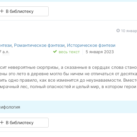
алкоголь, табак и мордобой.
В библиотеку
10 янва
нтези
,
Романтическое фэнтези
,
Историческое фэнтези
97
а.л.
весь текст
5 января 2023
сит невероятные сюрпризы, а сказанные в сердцах слова стано
ны это лето в деревне могло бы ничем не отличаться от десятк
шить одно правило, как все изменится до неузнаваемости. Вмест
мрачный лес, полный опасностей и целый мир, в котором герои
ваются такими же реальными, как она сама.
мифология
В библиотеку