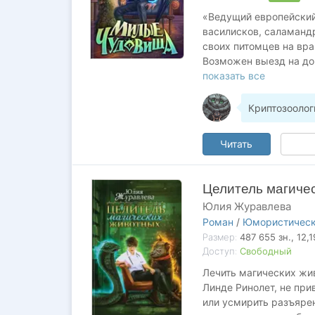
«Ведущий европейский
василисков, саламандр
своих питомцев на вра
Возможен выезд на дом
Животные с магически
показать все
просроченных отметок
Постоянным клиентам 
Криптозоолог
Из объявления под заг
странице «Князьгород
Читать
Целитель магиче
Юлия Журавлева
Роман
/
Юмористическ
Размер:
487 655
зн.
, 12,
Доступ:
Свободный
Лечить магических жив
Линде Ринолет, не при
или усмирить разъярен