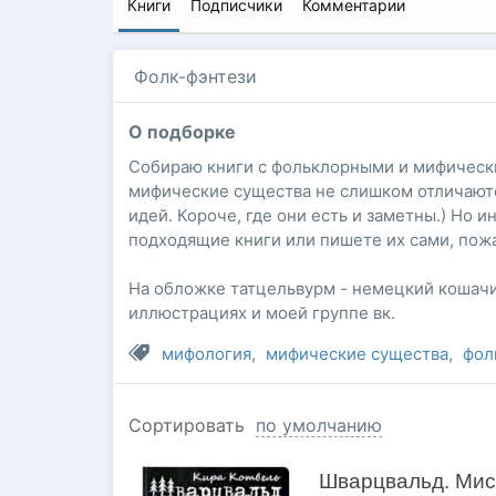
Книги
Подписчики
Комментарии
Фолк-фэнтези
О подборке
Собираю книги с фольклорными и мифически
мифические существа не слишком отличаютс
идей. Короче, где они есть и заметны.) Но 
подходящие книги или пишете их сами, пожа
На обложке татцельвурм - немецкий кошачий
иллюстрациях и моей группе вк.
мифология
,
мифические существа
,
фол
Сортировать
по умолчанию
Шварцвальд. Мис