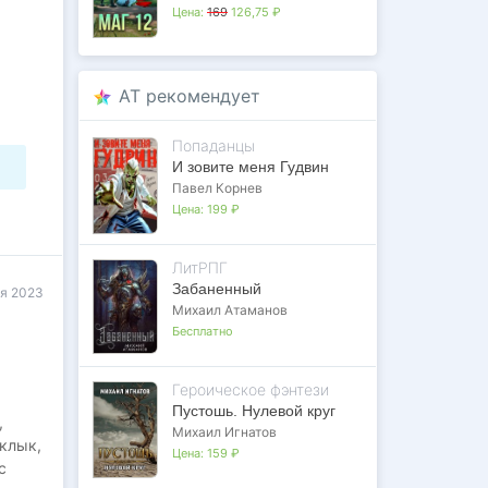
Цена:
169
126,75 ₽
AT рекомендует
Попаданцы
И зовите меня Гудвин
торой
Павел Корнев
Цена:
199 ₽
ЛитРПГ
Забаненный
ря 2023
Михаил Атаманов
Бесплатно
Героическое фэнтези
Пустошь. Нулевой круг
,
Михаил Игнатов
 клык,
Цена:
159 ₽
с