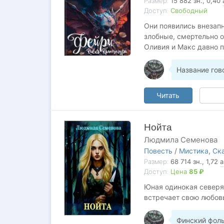
Размер:
15 882
зн.
, 0,40
миров. Впервые изведа
Доступ:
Свободный
и людей.
Они появились внезапн
Ее ждет долгая дорога,
злобные, смертельно 
Оливия и Макс давно п
Название гово
Читать
Нойта
Людмила Семенова
Повесть
/
Мистика
,
Ск
Размер:
68 714
зн.
, 1,72
а
Доступ:
Цена
85 ₽
Юная одинокая северя
встречает свою любовь
Финский фол