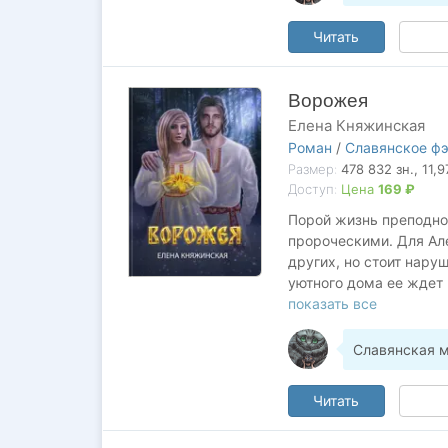
В книге присутствует 
Читать
Ворожея
Елена Княжинская
Роман
/
Славянское фэ
Размер:
478 832
зн.
, 11,
Доступ:
Цена
169 ₽
Порой жизнь преподно
пророческими. Для Але
других, но стоит нару
уютного дома ее ждет 
былин и сказок оказы
показать все
Славянская 
Читать