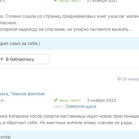
а.л.
весь текст
21 ноября 2021
ть любовь, узнать, что такое предательство и не потерять веру 
о. Словно сошли со страниц средневековых книг ужасов: мален
 но куда она ее приведет...?
опасные.
отеряли надежду на спасение, но упорно пытаются выжить...
рит само за себя.)
В библиотеку
30 январ
азка
,
Темное фэнтези
.л.
весь текст
3 ноября 2022
Цикл:
Северная душа
нка Катарина после смерти наставницы ищет новое пристанище
 и обретает себя. Но местные жители этому совсем не рады...
ьклор