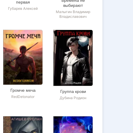
Времена не
первая
выбирают
Губарев Алексей
Малыгин Владимир
Владиславович
Громче меча
Группа крови
RedDetonator
Дубина Родион