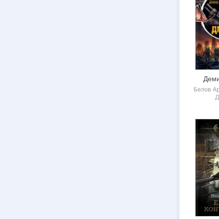
Деми
Белов А
Д