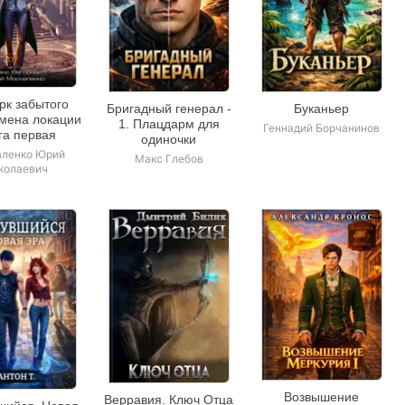
рк забытого
Бригадный генерал -
Буканьер
мена локации
1. Плацдарм для
Геннадий Борчанинов
га первая
одиночки
ленко Юрий
Макс Глебов
колаевич
Возвышение
Верравия. Ключ Отца