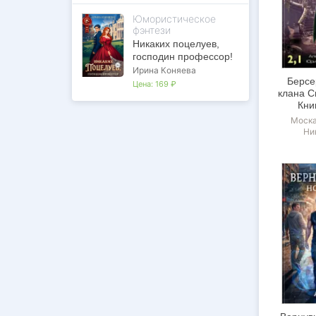
Юмористическое
фэнтези
Никаких поцелуев,
господин профессор!
Ирина Коняева
Берсе
Цена:
169 ₽
клана С
Кни
Моска
Ни