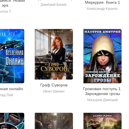
шийся. Новая
Меркурия. Книга 1
Дмитрий Билик
эра
Александр Кронос
нтон Т.
Граф Суворов
нная онлайн
Громовая поступь 1.
Иван Шаман
Зарождение грозы
лад Лей
Мазуров Дмитрий