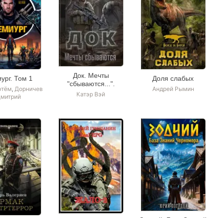
Док. Мечты
ург. Том 1
Доля слабых
"сбываются...".
ртём
,
Дорничев
Андрей Рымин
Катэр Вэй
митрий