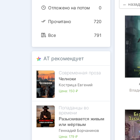
← назад
Отложено на потом
0
Прочитано
720
Все
791
AT рекомендует
Современная проза
Челноки
Кострица Евгений
Влад
Цена:
150 ₽
Попаданцы во
времени
Разыскивается живым
или мёртвым
Геннадий Борчанинов
Цена:
179 ₽