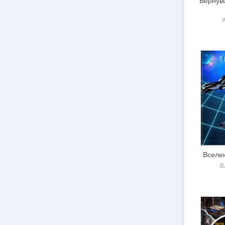
Вернув
А
Вселе
В