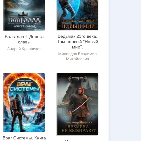
Ведьмак 23го века.
Валгалла I. Дорога
Том первый "Новый
славы
мир".
Андрей Красников
Мясоедов Владимир
Михайлович
Враг Системы. Книга