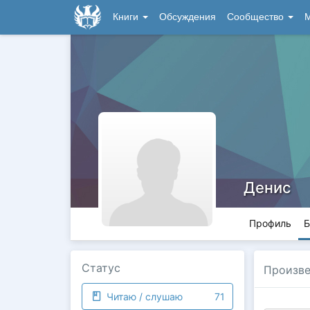
Книги
Обсуждения
Сообщество
М
Денис
Профиль
Б
Статус
Произве
Читаю / слушаю
71