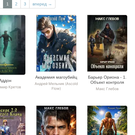
1
2
3
вперед →
Академия магоубийц
Барьер Ориона - 1.
Аддон
Объект контроля
Андрей Мельник (Ascold
имир Кретов
Flow)
Макс Глебов