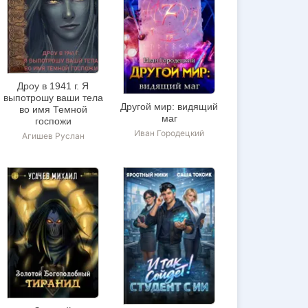
Дроу в 1941 г. Я
выпотрошу ваши тела
Другой мир: видящий
во имя Темной
маг
госпожи
Иван Городецкий
Агишев Руслан