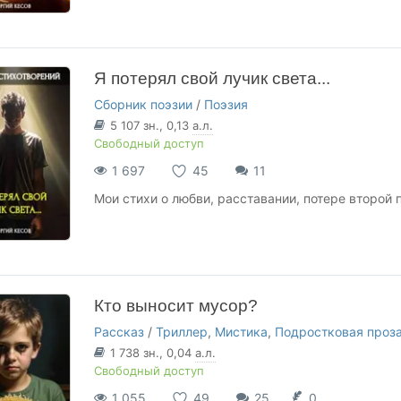
Я потерял свой лучик света...
Сборник поэзии
/
Поэзия
5 107
зн.
, 0,13
а.л.
Свободный доступ
1 697
45
11
Мои стихи о любви, расставании, потере второй п
Кто выносит мусор?
Рассказ
/
Триллер
,
Мистика
,
Подростковая проз
1 738
зн.
, 0,04
а.л.
Свободный доступ
1 055
49
25
0