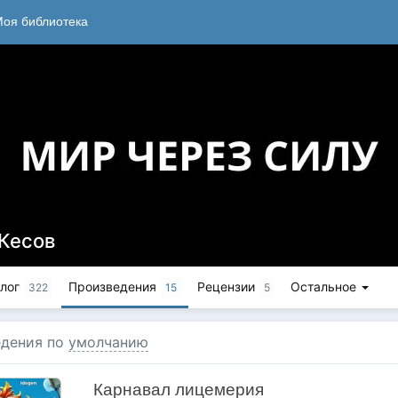
оя библиотека
 Кесов
лог
Произведения
Рецензии
Остальное
322
15
5
дения по
умолчанию
Карнавал лицемерия