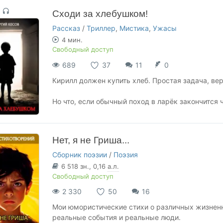
Сходи за хлебушком!
Рассказ
/
Триллер
,
Мистика
,
Ужасы
4 мин.
Свободный доступ
689
37
11
0
Кирилл должен купить хлеб. Простая задача, ве
Но что, если обычный поход в ларёк закончится
Нет, я не Гриша...
Сборник поэзии
/
Поэзия
6 518
зн.
, 0,16
а.л.
Свободный доступ
2 330
50
16
Мои юмористические стихи о различных жизненн
реальные события и реальные люди.