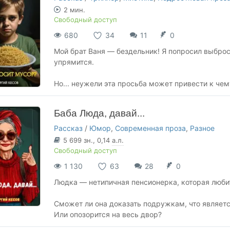
2 мин.
Свободный доступ
680
34
11
0
Мой брат Ваня — бездельник! Я попросил выбро
упрямится.
Но... неужели эта просьба может привести к че
Баба Люда, давай...
Рассказ
/
Юмор
,
Современная проза
,
Разное
5 699
зн.
, 0,14
а.л.
Свободный доступ
1 130
63
28
0
Людка — нетипичная пенсионерка, которая любит
Сможет ли она доказать подружкам, что являет
Или опозорится на весь двор?