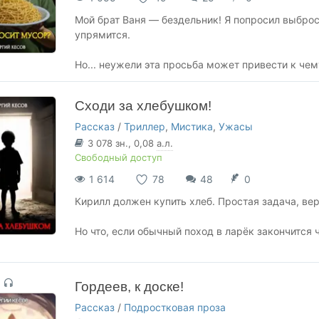
Мой брат Ваня — бездельник! Я попросил выбро
упрямится.
Но... неужели эта просьба может привести к че
Сходи за хлебушком!
Рассказ
/
Триллер
,
Мистика
,
Ужасы
3 078
зн.
, 0,08
а.л.
Свободный доступ
1 614
78
48
0
Кирилл должен купить хлеб. Простая задача, ве
Но что, если обычный поход в ларёк закончится
Гордеев, к доске!
Рассказ
/
Подростковая проза