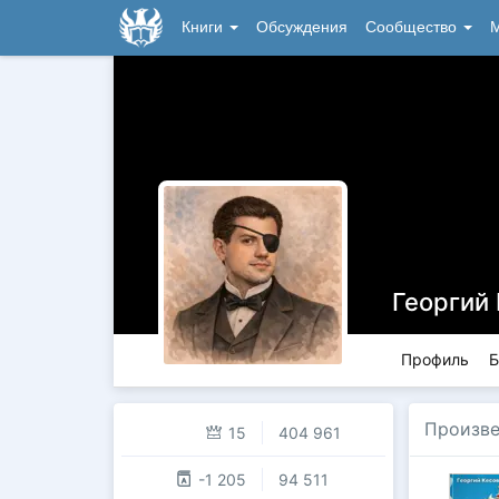
Книги
Обсуждения
Сообщество
М
Георгий
Профиль
Б
Произве
15
404 961
-1 205
94 511