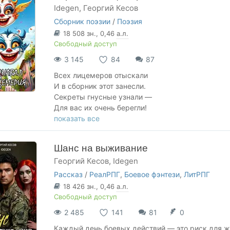
Idegen
,
Георгий Кесов
Сборник поэзии
/
Поэзия
18 508
зн.
, 0,46
а.л.
Свободный доступ
3 145
84
87
Всех лицемеров отыскали
И в сборник этот занесли.
Секреты гнусные узнали —
Для вас их очень берегли!
показать все
Собрали вместе юмор чёрный:
Сарказм, сатиру, даже стёб.
Шанс на выживание
Задали темп такой задорный,
Георгий Кесов
,
Idegen
Читать вы будете взахлёб!
Рассказ
/
РеалРПГ
,
Боевое фэнтези
,
ЛитРПГ
18 426
зн.
, 0,46
а.л.
Свободный доступ
2 485
141
81
0
Каждый день боевых действий — это риск для 