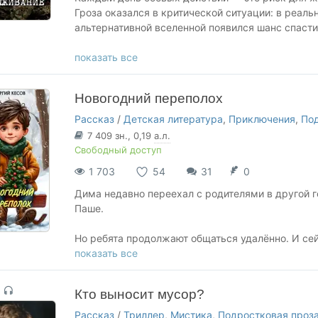
Гроза оказался в критической ситуации: в реаль
альтернативной вселенной появился шанс спасти
Впереди ждут незнакомые земли, опасные прикл
показать все
спасти свой клан…
Новогодний переполох
Сможет ли Гроза выжить? Или сгинет в чужом ми
Рассказ
/
Детская литература
,
Приключения
,
Под
7 409
зн.
, 0,19
а.л.
Свободный доступ
1 703
54
31
0
Дима недавно переехал с родителями в другой г
Паше.
Но ребята продолжают общаться удалённо. И се
онлайн-игре против давних соперников, чтобы по
показать все
Сможет ли Дима, несмотря на новогоднюю суету
Кто выносит мусор?
Рассказ
/
Триллер
,
Мистика
,
Подростковая проз