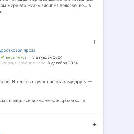
ном мире его жизнь висит на волоске, но… в
сь.
ючения и загадочная ведьма, которая хочет
ре?..
ростковая проза
весь текст
8 декабря 2024
Впервые опубликовано:
8 декабря 2024
ород. И теперь скучает по старому другу —
йчас появилась возможность сразиться в
ставить их на место.
, помочь Паше одолеть противников?
а