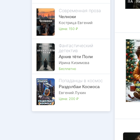
Современная проза
Челноки
Кострица Евгений
Цена:
150 ₽
Фантастический
детектив
Архив тёти Поли
Ирина Кизимова
Бесплатно
Попаданцы в космос
Раздолбаи Космоса
Евгений Лукин
Цена:
200 ₽