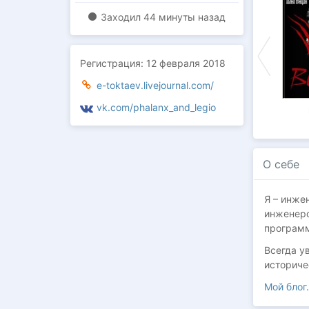
Заходил
44 минуты назад
Регистрация:
12 февраля 2018
e-toktaev.livejournal.com/
vk.com/phalanx_and_legio
Дезертир
Скованный
Освобождённый
Прометей
Прометей
О себе
Я – инже
инженеро
программ
Всегда у
историче
Мой блог
.