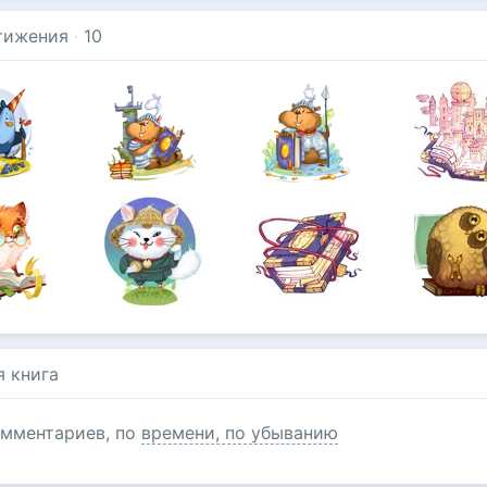
тижения
·
10
я книга
мментариев, по
времени, по убыванию