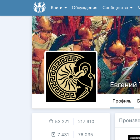
Книги
Обсуждения
Сообщество
М
Евгений 
Профиль
Б
Произв
53 221
217 910
7 431
76 035