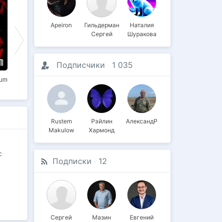
Apeiron
Гильдерман
Наталия
Сергей
Шуракова
Подписчики
·
1 035
rum
Золотой век
Далёкая гроза
Осколки
Rustem
Рэйлин
АлександР
Makulow
Хармонд
с
Подписки
·
12
Сергей
Мазин
Евгений