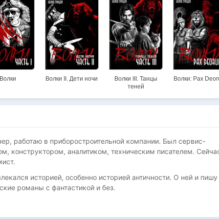
Волки
Волки II. Дети ночи
Волки III. Танцы
Волки: Pax Deo
теней
нер, работаю в приборостроительной компании. Был сервис-
м, конструктором, аналитиком, техническим писателем. Сейча
ист.
влекался историей, особенно историей античности. О ней и пишу
ские романы с фантастикой и без.