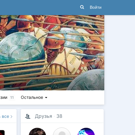
Войти
зии
Остальное
11
Друзья
·
38
ь все