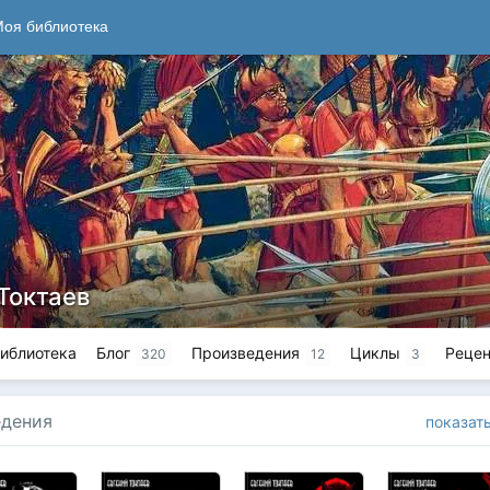
оя библиотека
Токтаев
иблиотека
Блог
Произведения
Циклы
Рецен
320
12
3
едения
показат