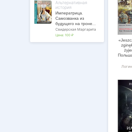
Альтернативная
история
Императрица.
Самозванка из
будущего на троне...
Свидерская Маргарита
Цена:
100 ₽
«Jeszc
zginę
żyj
Польша
пока
Логин