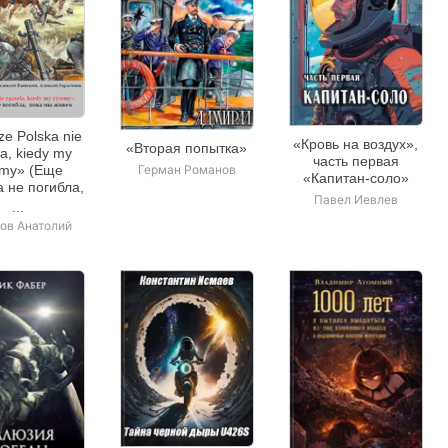
ze Polska nie
«Кровь на воздух»,
«Вторая попытка»
ła, kiedy my
часть первая
Герман Романов
emy» (Еще
«Капитан-соло»
 не погибла,
Павел Иевлев
 мы живем)
ов Анатолий