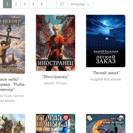
1
2
3
4
5
…
27
вперед →
"Легкий заказ"
"Иностранец"
мое небо" -
Андрей Васильев
Шелег Игорь
ервая, "Рыба-
нженер"
ёв Константин
ргеевич