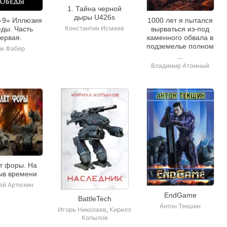
1. Тайна черной
дыры U426s
.-9» Иллюзия
1000 лет я пытался
Константин Исмаев
ды. Часть
вырваться из-под
ервая.
каменного обвала в
подземелье полном
ик Фабер
монстров
Владимир Атомный
т форы. На
ыв времени
ей Артюхин
EndGame
BattleTech
Антон Текшин
Игорь Николаев
,
Кирилл
Копылов