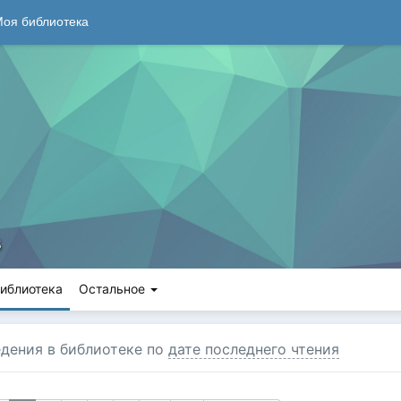
оя библиотека
s
иблиотека
Остальное
дения в библиотеке по
дате последнего чтения