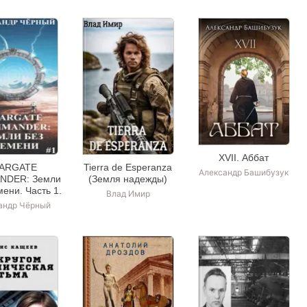
XVII. Аббат
ARGATE
Tierra de Esperanza
Александр Башибузук
DER: Земли
(Земля надежды)
мени. Часть 1.
Влад Имир
андр Чёрный