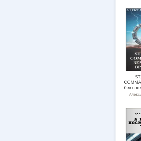
ST
COMMAN
без вре
Алекс