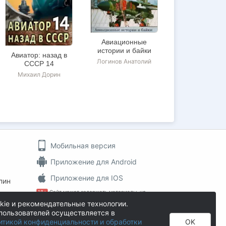
Авиационные
истории и байки
Авиатор: назад в
Логинов Анатолий
СССР 14
Михаил Дорин
Мобильная версия
Приложение для Android
Приложение для IOS
пин
18+
Сайт может содержать материалы, не
предназначенные для просмотра лицами, не
kie и рекомендательные технологии.
достигшими 18 лет!
пользователей осуществляется в
На информационном ресурсе применяются
итикой конфиденциальности и обработки
OK
рекомендательные технологии
.