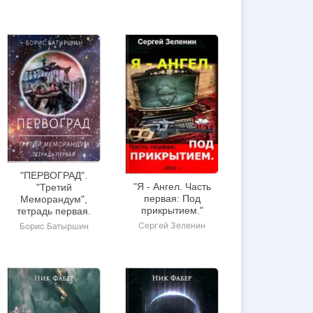
"ПЕРВОГРАД".
"Я - Ангел. Часть
"Третий
первая: Под
Меморандум",
прикрытием."
тетрадь первая.
Сергей Зеленин
Борис Батыршин