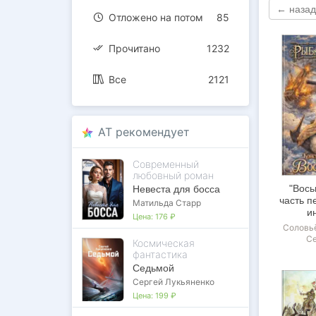
← назад
Отложено на потом
85
Прочитано
1232
Все
2121
AT рекомендует
Современный
любовный роман
"Вось
Невеста для босса
часть п
Матильда Старр
и
Цена:
176 ₽
Соловь
Се
Космическая
фантастика
Седьмой
Сергей Лукьяненко
Цена:
199 ₽