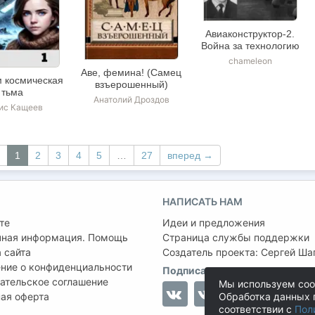
Авиаконструктор-2.
Война за технологию
chameleon
Аве, фемина! (Самец
м космическая
взъерошенный)
тьма
Анатолий Дроздов
ис Кащеев
1
2
3
4
5
…
27
вперед →
НАПИСАТЬ НАМ
те
Идеи и предложения
чная информация. Помощь
Страница службы поддержки
 сайта
Создатель проекта:
Сергей Ша
ние о конфиденциальности
Подписаться на нас
ательское соглашение
Мы используем coo
ая оферта
Обработка данных 
соответствии с
Пол