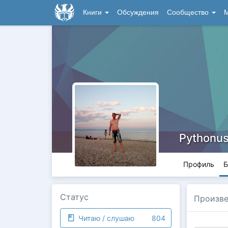
Книги
Обсуждения
Сообщество
М
Pythonu
Профиль
Б
Статус
Произве
Читаю / слушаю
804