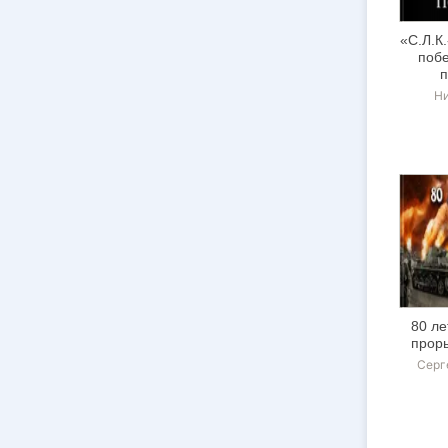
«С.Л.К
побе
п
Н
80 ле
прор
Серг