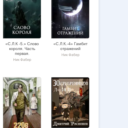
«С.Л.К -5.» Слово
«С.Л.К.-4» Гамбит
короля. Часть
отражений
первая.
Ник Фабер
Ник Фабер