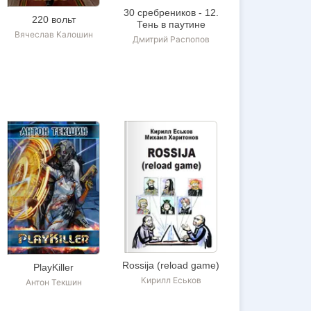
30 сребреников - 12.
220 вольт
Тень в паутине
Вячеслав Калошин
Дмитрий Распопов
Rossija (reload game)
PlayKiller
Кирилл Еськов
Антон Текшин