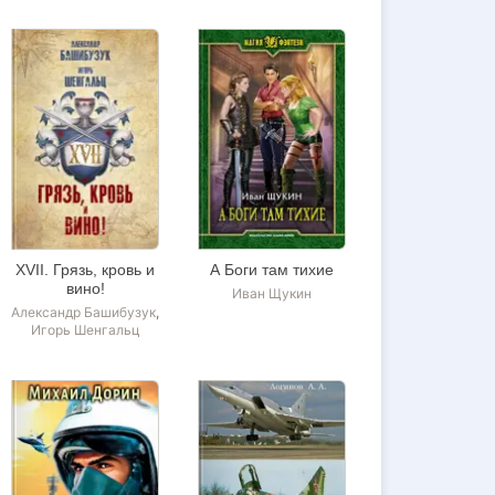
XVII. Грязь, кровь и
А Боги там тихие
вино!
Иван Щукин
Александр Башибузук
,
Игорь Шенгальц