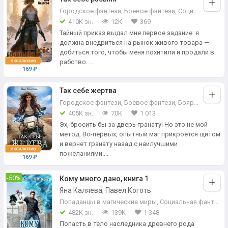
Городское фэнтези
,
Боевое фэнтези
,
Социальная фантастика
410K зн.
12K
369
Тайный приказ выдал мне первое задание: я
должна внедриться на рынок живого товара —
добиться того, чтобы меня похитили и продали в
рабство. ...
169 ₽
Так себе жертва
Городское фэнтези
,
Боевое фэнтези
,
Бояръ-Аниме
405K зн.
70K
1 013
Эх, бросить бы за дверь гранату! Но это не мой
метод. Во-первых, опытный маг прикроется щитом
и вернет гранату назад с наилучшими
пожеланиями....
169 ₽
-50%
Кому много дано, книга 1
Яна Каляева, Павел Коготь
Попаданцы в магические миры
,
Социальная фантастика
482K зн.
139K
1 348
Попасть в тело наследника древнего рода