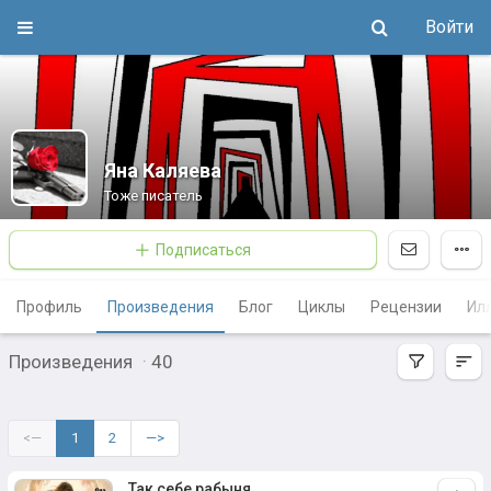
Войти
Яна Каляева
Тоже писатель
Подписаться
Профиль
Произведения
Блог
Циклы
Рецензии
Ил
Произведения
·
40
<—
1
2
—>
Так себе рабыня