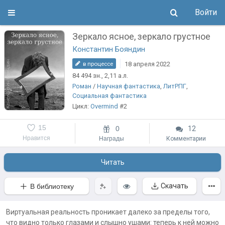
Войти
Зеркало ясное, зеркало грустное
Константин Бояндин
18 апреля 2022
в процессе
84 494
зн.
, 2,11
а.л.
Роман
/
Научная фантастика
,
ЛитРПГ
,
Социальная фантастика
Цикл:
Overmind
#2
15
0
12
Нравится
Награды
Комментарии
Читать
Скачать
В библиотеку
Виртуальная реальность проникает далеко за пределы того,
что видно только глазами и слышно ушами: теперь к ней можно