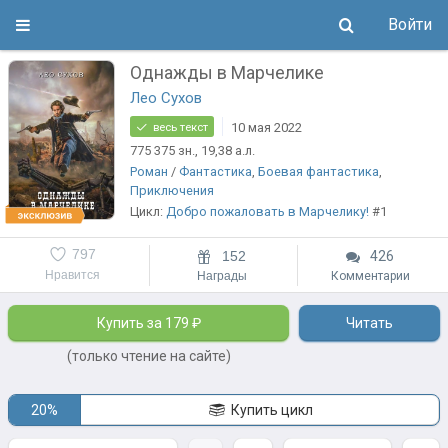
Войти
Однажды в Марчелике
Лео Сухов
10 мая 2022
весь текст
775 375
зн.
, 19,38
а.л.
Роман
/
Фантастика
,
Боевая фантастика
,
Приключения
Цикл:
Добро пожаловать в Марчелику!
#1
797
152
426
Нравится
Награды
Комментарии
Купить за 179 ₽
Читать
(только чтение на сайте)
20%
Купить цикл