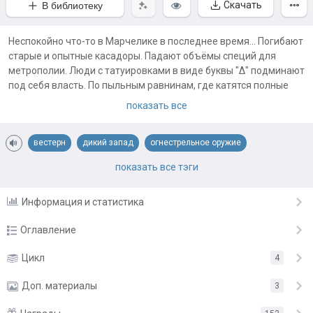
Скачать
В библиотеку
Неспокойно что-то в Марчелике в последнее время... Погибают
старые и опытные касадоры. Падают объёмы специй для
метрополии. Люди с татуировками в виде буквы "Δ" подминают
под себя власть. По пыльным равнинам, где катятся полные
специй и драгоценных металлов роллфельды, под палящим
показать все
солнцем, в зените которого всё живое в трубочку
сворачивается, едут молодые касадоры во главе с Даном
вестерн
дикий запад
огнестрельное оружие
Старганом. Очень им хочется узнать, кто же сломал их
привычную жизнь. И зачем?
однажды в марчелике
попаданец
приключения
фантастика
показать все тэги
Горе тем, кто не хочет им рассказывать правду. Потому что
Информация и статистика
отморозки – они и есть отморозки. Хотя откуда на фронтире,
прозванном Фор-Ностом, приличным людям-то взяться?
Оглавление
Жизнь здесь стоит меньше патрона, который её закончит, а
приличные люди свою жизнь ценят.
КОРОТКОЕ (ОТНОСИТЕЛЬНО) ПРЕДИСЛОВИЕ ОТ
Цикл
4
20.06.22
АВТОРА
Впрочем, с тех пор, как сюда приплыли люди, тут всегда
Доп. материалы
3
неспокойно. И, может быть, это нормальное положение дел?
ПРОЛОГ
1.05.22
Однако всё ещё остаются без ответа вопросы: кто делает