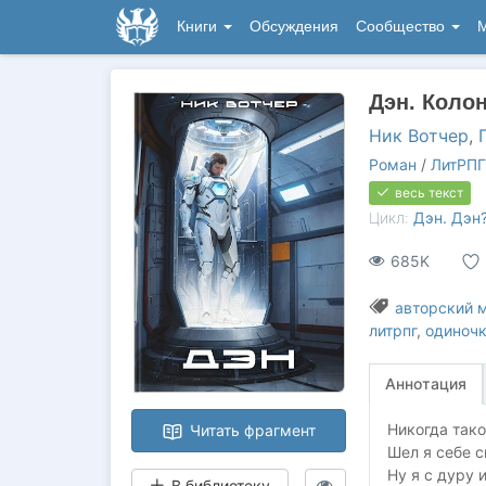
Книги
Обсуждения
Сообщество
М
Дэн. Коло
Ник Вотчер
,
Роман
/
ЛитРПГ
весь текст
Цикл:
Дэн. Дэн?
685K
авторский 
литрпг
,
одиноч
Аннотация
Никогда таког
Читать фрагмент
Шел я себе с
Ну я с дуру 
В библиотеку