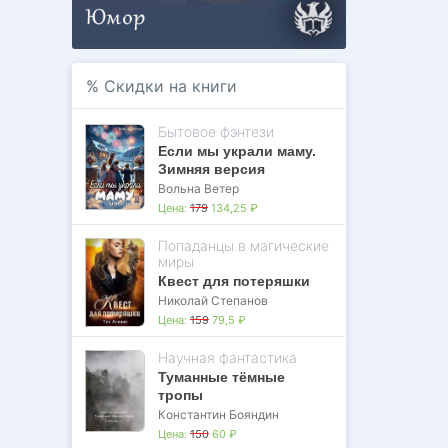
%
Скидки на книги
Бытовое фэнтези
Если мы украли маму.
Зимняя версия
Вольна Ветер
Цена:
179
134,25 ₽
Попаданцы в магические
миры
Квест для потеряшки
Николай Степанов
Цена:
159
79,5 ₽
Научная фантастика
Туманные тёмные
тропы
Константин Бояндин
Цена:
150
60 ₽