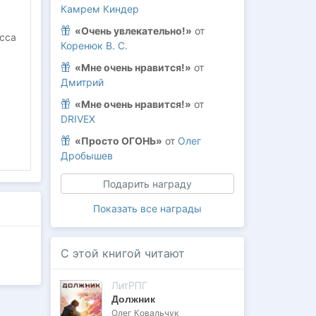
Камрем Киндер
«Очень увлекательно!»
от
есса
Коренюк В. С.
«Мне очень нравится!»
от
Дмитрий
«Мне очень нравится!»
от
DRIVEX
«Просто ОГОНЬ»
от
Олег
Дробышев
Подарить награду
Показать все награды
С этой книгой читают
ЛитРПГ
Должник
Олег Ковальчук