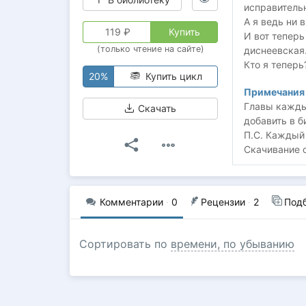
исправительн
А я ведь ни 
119
₽
Купить
И вот теперь
(только чтение на сайте)
диснеевская.
Кто я теперь?
20%
Купить цикл
Примечания 
Главы каждый
Скачать
добавить в б
П.С. Каждый
Скачивание 
Комментарии
·
0
Рецензии
·
2
Под
Сортировать по
времени, по убыванию