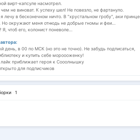
ой вирт-капсуле насмотрел.
в чем не виноват. К успеху шел! Не повезло, не фартануло.
 я лечу в бесконечном ничто. В "хрустальном гробу", аки принц
 Но окружают меня отнюдь не добрые гномы и феи...
 Я, чтоб его, колонист поневоле...
автора:
 день, в 00 по МСК (но это не точно). Не забудь подписаться,
иблиотеку и купить себе мороооженку!
 лайк приближает героя к Сооолнышку
открыто для подписчиков
борки
·
1