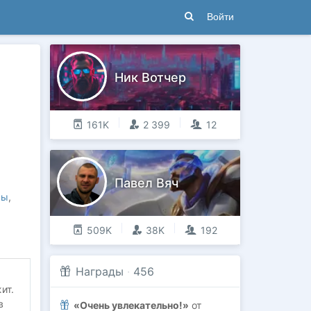
Войти
Ник Вотчер
161K
2 399
12
Павел Вяч
ры
,
509K
38K
192
Награды
·
456
ит.
в
«Очень увлекательно!»
от