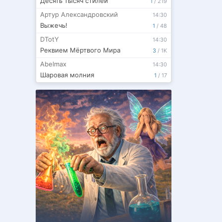
Десять тысяч стилей
1
/
219
Артур Александровский
14:30
Выжечь!
1
/
48
DTotY
14:30
Реквием Мёртвого Мира
3
/
1K
Abelmax
14:30
Шаровая молния
1
/
17