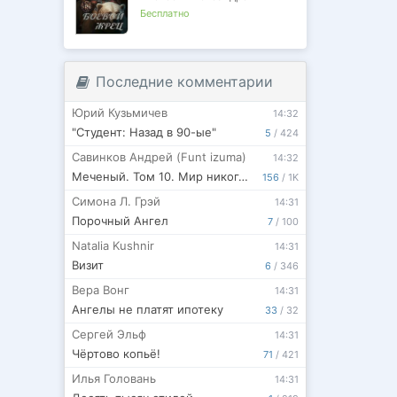
Бесплатно
Последние комментарии
Юрий Кузьмичев
14:32
"Студент: Назад в 90-ые"
5
/
424
Савинков Андрей (Funt izuma)
14:32
Меченый. Том 10. Мир никогда не будет прежним
156
/
1K
Симона Л. Грэй
14:31
Порочный Ангел
7
/
100
Natalia Kushnir
14:31
Визит
6
/
346
Вера Вонг
14:31
Ангелы не платят ипотеку
33
/
32
Сергей Эльф
14:31
Чёртово копьё!
71
/
421
Илья Головань
14:31