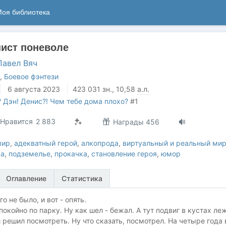
оя библиотека
нист поневоле
Павел Вяч
,
Боевое фэнтези
6 августа 2023
423 031
зн.
, 10,58
а.л.
 Дэн! Денис?! Чем тебе дома плохо?
#1
Нравится
2 883
Награды 456
мир
,
адекватный герой
,
алкопрода
,
виртуальный и реальный ми
ка
,
подземелье
,
прокачка
,
становление героя
,
юмор
Оглавление
Статистика
о не было, и вот - опять.
покойно по парку. Ну как шел - бежал. А тут подвиг в кустах леж
и решил посмотреть. Ну что сказать, посмотрел. На четыре года 