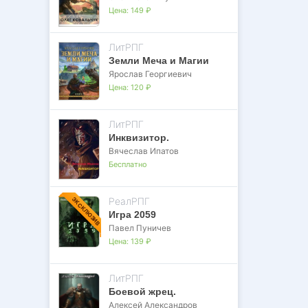
Цена:
149 ₽
ЛитРПГ
Земли Меча и Магии
Ярослав Георгиевич
Цена:
120 ₽
ЛитРПГ
Инквизитор.
Вячеслав Ипатов
Бесплатно
РеалРПГ
ЭКСКЛЮЗИВ
Игра 2059
Павел Пуничев
Цена:
139 ₽
ЛитРПГ
Боевой жрец.
Алексей Александров