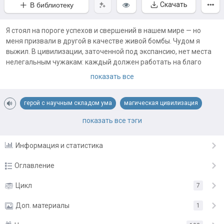
Скачать
В библиотеку
Я стоял на пороге успехов и свершений в нашем мире — но
меня призвали в другой в качестве живой бомбы. Чудом я
выжил. В цивилизации, заточенной под экспансию, нет места
нелегальным чужакам: каждый должен работать на благо
Империи — или умереть, расчищая для нее жизненное
показать все
пространство. Но, имея за душой три магических дара вместо
одного, я так просто не сдамся.
герой с научным складом ума
магическая цивилизация
Примечания автора:
магия жизни
магия огня
миростроительство
некромантия
показать все тэги
🎵 Заглавная тема главного героя (песня Смертника). Можно
считать тизером к книге:
овладение магией
уникальный дар
фронтир
Информация и статистика
https://rutube.ru/video/1d0b2b3ee86638dab818b8529efbc171/
Оглавление
https://youtu.be/TfL4Ay4_kq8
Глава 1. Начало — огонь!
Цикл
7
20 февр.
🎵 Некрогимн (Вступай в ряды некромантов Империи!) (❗
слушать после прочтения 6 главы ❗):
Глава 2. В атаку — минимум дважды!
Доп. материалы
20 февр.
1
https://rutube.ru/video/599ac3c3a067492a8e04987191ab4732/
Глава 3. Выбор Жизни и Смерти
21 февр.