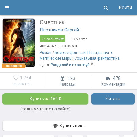
Войти
Смертник
Плотников Сергей
19 марта
весь текст
402 464
зн.
, 10,06
а.л.
Роман
/
Боевое фэнтези
,
Попаданцы в
магические миры
,
Социальная фантастика
Цикл:
Разделяй и властвуй
#1
1 764
193
478
Нравится
Награды
Комментарии
Купить за 169 ₽
Читать
(только чтение на сайте)
Купить цикл