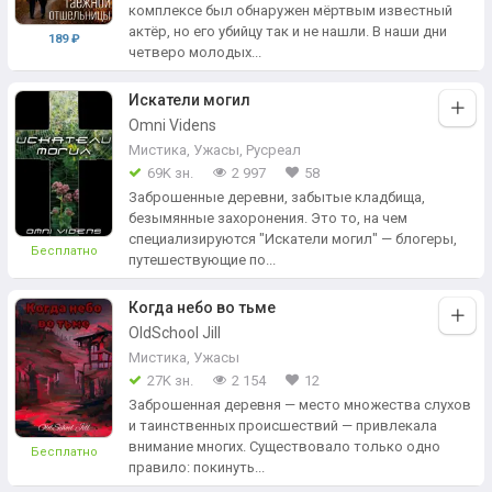
комплексе был обнаружен мёртвым известный
актёр, но его убийцу так и не нашли. В наши дни
189 ₽
четверо молодых...
Искатели могил
Omni Videns
Мистика
,
Ужасы
,
Русреал
69K зн.
2 997
58
Заброшенные деревни, забытые кладбища,
безымянные захоронения. Это то, на чем
специализируются "Искатели могил" — блогеры,
Бесплатно
путешествующие по...
Когда небо во тьме
OldSchool Jill
Мистика
,
Ужасы
27K зн.
2 154
12
Заброшенная деревня — место множества слухов
и таинственных происшествий — привлекала
внимание многих. Существовало только одно
Бесплатно
правило: покинуть...