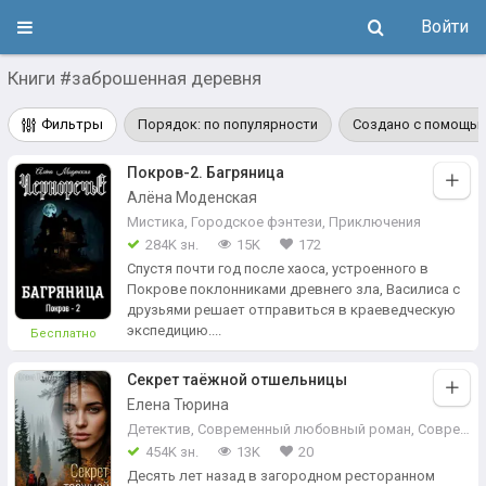
Войти
Книги #заброшенная деревня
Фильтры
Порядок: по популярности
Создано с помощью
Покров-2. Багряница
Алёна Моденская
Мистика
,
Городское фэнтези
,
Приключения
284K зн.
15K
172
Спустя почти год после хаоса, устроенного в
Покрове поклонниками древнего зла, Василиса с
друзьями решает отправиться в краеведческую
экспедицию....
Бесплатно
Секрет таёжной отшельницы
Елена Тюрина
Детектив
,
Современный любовный роман
,
Современная проза
454K зн.
13K
20
Десять лет назад в загородном ресторанном