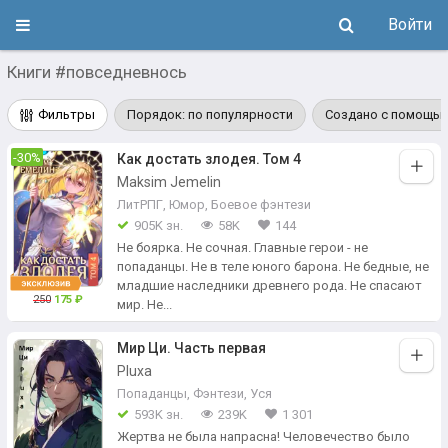
Войти
Книги #повседневнось
Фильтры
Порядок: по популярности
Создано с помощью
-30%
Как достать злодея. Том 4
Maksim Jemelin
ЛитРПГ
,
Юмор
,
Боевое фэнтези
905K зн.
58K
144
Не боярка. Не сочная. Главные герои - не
попаданцы. Не в теле юного барона. Не бедные, не
младшие наследники древнего рода. Не спасают
250
175 ₽
мир. Не...
Мир Ци. Часть первая
Pluxa
Попаданцы
,
Фэнтези
,
Уся
593K зн.
239K
1 301
Жертва не была напрасна! Человечество было