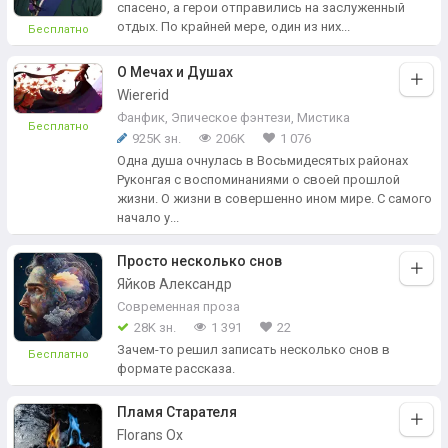
спасено, а герои отправились на заслуженный
отдых. По крайней мере, один из них...
Бесплатно
О Мечах и Душах
Wiererid
Фанфик
,
Эпическое фэнтези
,
Мистика
Бесплатно
925K зн.
206K
1 076
Одна душа очнулась в Восьмидесятых районах
Руконгая с воспоминаниями о своей прошлой
жизни. О жизни в совершенно ином мире. С самого
начало у...
Просто несколько снов
Яйков Александр
Современная проза
28K зн.
1 391
22
Зачем-то решил записать несколько снов в
Бесплатно
формате рассказа.
Пламя Старателя
Florans Ox