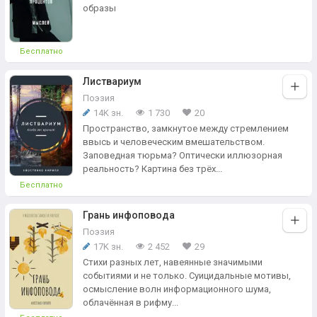
образы
Бесплатно
Листвариум
Поэзия
14K зн.
1 730
20
Пространство, замкнутое между стремлением
ввысь и человеческим вмешательством.
Заповедная тюрьма? Оптически иллюзорная
реальность? Картина без трёх...
Бесплатно
Грань инфоповода
Поэзия
17K зн.
2 452
29
Стихи разных лет, навеянные значимыми
событиями и не только. Суицидальные мотивы,
осмысление волн информационного шума,
облачённая в рифму...