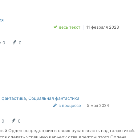
ия
весь текст
11 февраля 2023
0
0
.
 фантастика
,
Социальная фантастика
в процессе
5 мая 2024
0
0
ый Орден сосредоточил в своих руках власть над галактикой.
тся сделать успешную карьеру став адептом этого Ордена.