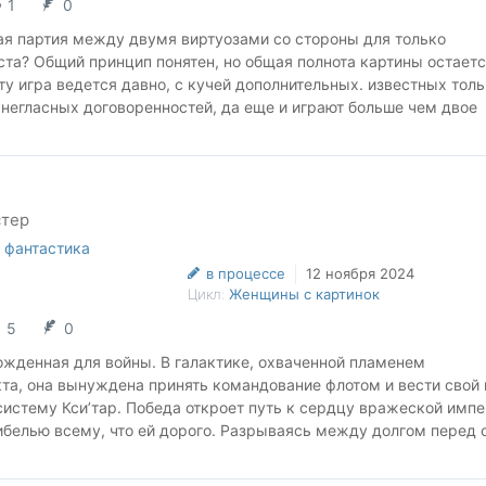
1
0
ая партия между двумя виртуозами со стороны для только
та? Общий принцип понятен, но общая полнота картины остает
эту игра ведется давно, с кучей дополнительных. известных толь
негласных договоренностей, да еще и играют больше чем двое
о вообще делает играет своими фигурами для шашек или костяш
и выясняют, что их игра это лишь мышиная возня и уже не понят
 сами а какие делают уже ими какие то внешние силы,
кому не известные цели...
стер
оделать, это жизнь, в ней нет супергероя одиночки, который вс
ревозмоганием. Только взрослые дяди и тети, со своими интере
 фантастика
которые не любят делать резких движений, но и каждое случай
в процессе
12 ноября 2024
гут тут же использовать для ответного хода или изменения свое
Цикл:
Женщины с картинок
5
0
 ;)
ожденная для войны. В галактике, охваченной пламенем
та, она вынуждена принять командование флотом и вести свой
истему Кси’тар. Победа откроет путь к сердцу вражеской импе
ибелью всему, что ей дорого. Разрываясь между долгом перед 
ветственности за жизни солдат, Астера должна сделать выбор,
только её судьбу, но и будущее всей галактики. Сможет ли она