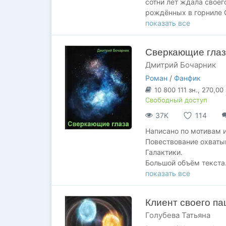
сотни лет ждала своег
рождённых в горниле 
показать все
Их предводитель, Аре
заговорщики пытаются
Сверкающие гла
другим погружаются в
Дмитрий Бочарник
В этом противостоянии
Роман
/
Фанфик
«Звёздной были» стан
10 800 111
зн.
, 270,00
могущественному враг
Свободный доступ
37K
114
Написано по мотивам 
Повествование охваты
Галактики.
Большой объём текста.
Публикуется последня
показать все
Текст будет выкладыв
Клиент своего па
Голубева Татьяна