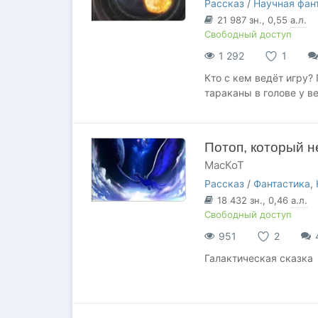
Рассказ
/
Научная фан
21 987
зн.
, 0,55
а.л.
Свободный доступ
1 292
1
Кто с кем ведёт игру?
тараканы в голове у в
Потоп, который н
МасКоТ
Рассказ
/
Фантастика
,
18 432
зн.
, 0,46
а.л.
Свободный доступ
951
2
Галактическая сказка