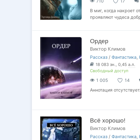
710
17
В миг, когда накроет 
проявляют чудеса добр
Ордер
Виктор Климов
Рассказ
/
Фантастика
,
18 083
зн.
, 0,45
а.л.
Свободный доступ
1 005
14
Аннотация отсутствует
Всё хорошо!
Виктор Климов
Рассказ
/
Фантастика
,