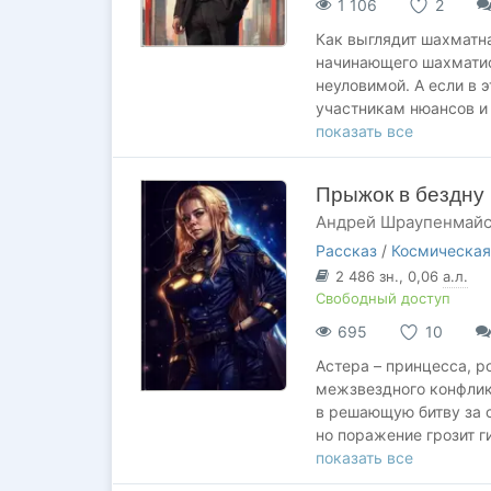
1 106
2
Как выглядит шахматн
начинающего шахматис
неуловимой. А если в 
участникам нюансов и 
игроков причем кто т
показать все
домино. И вдруг игрок
какие ходы делают они
Прыжок в бездну
преследующие свои, ни
Андрей Шраупенмай
Запутались? Ну а что п
разрулит харизмой и п
Рассказ
/
Космическая
амбициями и тайнами, 
2 486
зн.
, 0,06
а.л.
слово или действие мо
Свободный доступ
стратегии...
695
10
Галактика мест мутное
Астера – принцесса, р
межзвездного конфлик
в решающую битву за с
но поражение грозит г
народом и тяжестью от
показать все
который определит не 