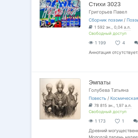
Стихи 3023
Григорьев Павел
Сборник поэзии
/
Поэз
1 592
зн.
, 0,04
а.л.
Свободный доступ
1 199
4
Аннотация отсутствует
Эмпаты
Голубева Татьяна
Повесть
/
Космическая
78 815
зн.
, 1,97
а.л.
Свободный доступ
1 173
1
Древний могущественн
Молодой парень надее