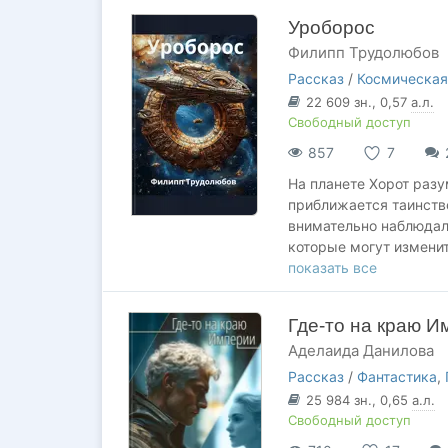
вынести бремя командо
Уроборос
досталась?
Филипп Трудолюбов
Рассказ
/
Космическая
22 609
зн.
, 0,57
а.л.
Свободный доступ
857
7
На планете Хорот разу
приближается таинств
внимательно наблюдали
которые могут измени
создатели «Уробороса»
показать все
И что принесёт тицн э
Где-то на краю И
Аделаида Данилова
Рассказ
/
Фантастика
,
25 984
зн.
, 0,65
а.л.
Свободный доступ