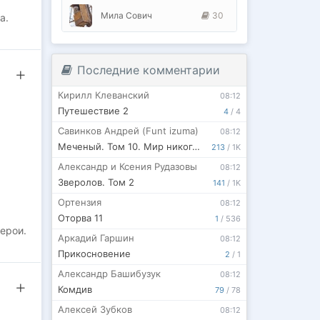
Мила Сович
30
а.
. Пока
за
Последние комментарии
Кирилл Клеванский
08:12
да
Путешествие 2
4
/
4
Савинков Андрей (Funt izuma)
08:12
Меченый. Том 10. Мир никогда не будет прежним
213
/
1K
Александр и Ксения Рудазовы
08:12
Зверолов. Том 2
141
/
1K
Ортензия
08:12
Оторва 11
1
/
536
ерои.
Аркадий Гаршин
08:12
Прикосновение
2
/
1
Александр Башибузук
08:12
Комдив
79
/
78
Алексей Зубков
08:12