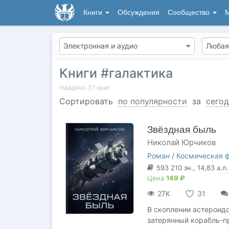
Книги
Обсуждения
Сообщество
М
Книги #галактика
Найдено
37
книг
Сортировать
по популярности
за
сегод
Звёздная быль
Николай Юрчиков
Роман
/
Космическая ф
593 210
зн.
, 14,83
а.л.
Цена
149 ₽
27K
31
В скоплении астероид
затерянный корабль-п