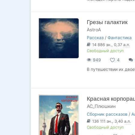
Грезы галактик
AstroA
Рассказ
/
Фантастика
14 886
зн.
, 0,37
а.л.
Свободный доступ
949
4
В путешествии их двое
Красная корпора
АС_Плюшкин
Сборник рассказов
/
А
136 111
зн.
, 3,40
а.л.
Свободный доступ