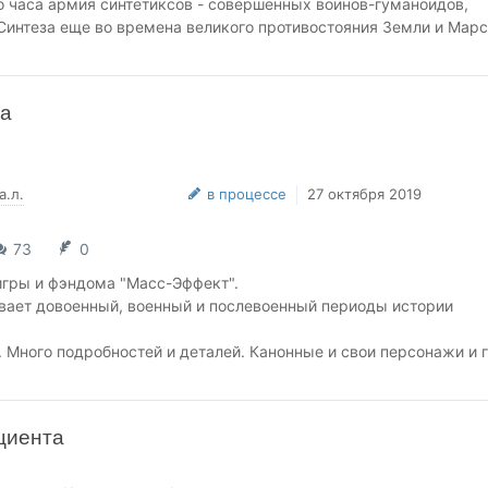
о часа армия синтетиксов - совершенных воинов-гуманоидов,
Синтеза еще во времена великого противостояния Земли и Марс
с, объявляет себя Императором и начинает безжалостный поход
 устранить беглую принцессу Звёздной республики, миры один 
за
 хаос, принесённый пробудившимися легионами.
 у космических государств почти нет шансов. Но именно коман
овится той «тёмной лошадкой», которой суждено бросить вызов
а.л.
в процессе
27 октября 2019
у и изменить исход великой битвы.
73
0
игры и фэндома "Масс-Эффект".
вает довоенный, военный и послевоенный периоды истории
 Много подробностей и деталей. Канонные и свои персонажи и г
я авторская редакция текста.
аться частями по мере осуществления редактирования.
циента