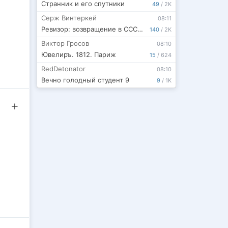
Странник и его спутники
49
/
2K
Серж Винтеркей
08:11
Ревизор: возвращение в СССР 62
140
/
2K
Виктор Гросов
08:10
Ювелиръ. 1812. Париж
15
/
624
RedDetonator
08:10
Вечно голодный студент 9
9
/
1K