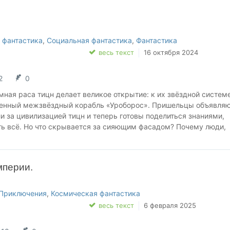
вания и привести свой народ к победе, какой бы ценой она ни
 фантастика
,
Социальная фантастика
,
Фантастика
весь текст
16 октября 2024
2
0
мная раса тицн делает великое открытие: к их звёздной систем
енный межзвёздный корабль «Уроборос». Пришельцы объявляют
 за цивилизацией тицн и теперь готовы поделиться знаниями,
ть всё. Но что скрывается за сияющим фасадом? Почему люди,
, навечно покинули свои планеты и отказались от привычной жи
та встреча с величайшим творением человечества?
мперии.
Приключения
,
Космическая фантастика
весь текст
6 февраля 2025