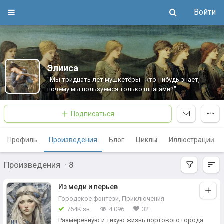
Войти
Элииса
"Мы тридцать лет мушкетёры - кто-нибудь знает,
почему мы пользуемся только шпагами?"
Подписаться
Профиль
Произведения
Блог
Циклы
Иллюстрации
Произведения
·
8
Из меди и перьев
Городское фэнтези
,
Приключения
764K зн.
4 096
32
Размеренную и тихую жизнь портового города