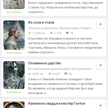
Исолт нарушают нежданные гости, спустившиеся
с Синих гор. Искусные в любом мастерстве, до
странного...
Бесплатно
Из соли и стали
Эпическое фэнтези
,
Приключения
,
Романтическое фэнтези
1,37М зн.
2 126
16
Королевство Вердана погрязло в паутине
заговоров и непомерных долгах. Беззаботный
торговец, Микаэль Ниле, становится свидетелем
измены короне и...
Бесплатно
Оловянное царство
Исторические приключения
,
Историческое фэнтези
353K зн.
2 657
22
V век н.э. Римские легионы покидают свои
владения на туманных островах старой Британии.
Во времена, когда мудрый Мерлин был ещё
Бесплатно
молодым, а...
Каменное сердце и мастер Гонтье