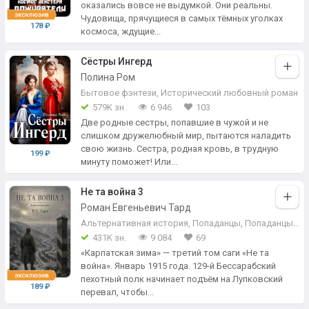
оказались вовсе не выдумкой. Они реальны.
Чудовища, прячущиеся в самых тёмных уголках
178 ₽
космоса, ждущие...
Сёстры Ингерд
Полина Ром
Бытовое фэнтези
,
Исторический любовный роман
579K зн.
6 946
103
Две родные сестры, попавшие в чужой и не
слишком дружелюбный мир, пытаются наладить
свою жизнь. Сестра, родная кровь, в трудную
199 ₽
минуту поможет! Или...
Не та война 3
Роман Евгеньевич Тард
Альтернативная история
,
Попаданцы
,
Попаданцы во времени
431K зн.
9 084
69
«Карпатская зима» — третий том саги «Не та
война». Январь 1915 года. 129-й Бессарабский
пехотный полк начинает подъём на Лупковский
189 ₽
перевал, чтобы...