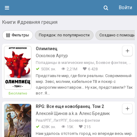
Войти
Книги #древняя греция
Фильтры
Порядок: по популярности
Создано с помощью
Олимпиец
Осколков Артур
Попаданцы в магические миры
,
Боевое фэнтези
,
Боя
503K зн.
2,21М
6 428
Представьте мир, где боги реальны. Современный
мир. Зевс, молнии, кабельное ТВ и покер с
однорогим минотавром… Ну как, представили? Так
вот. Я...
Бесплатно
RPG: Все еще новобранец. Том 2
Алексей Щинов a.k.a. Алекс Бредвик
РеалРПГ
,
ЛитРПГ
,
Боевое фэнтези
428K зн.
15K
215
Нам удалось отстоять город, но впереди весь мир.