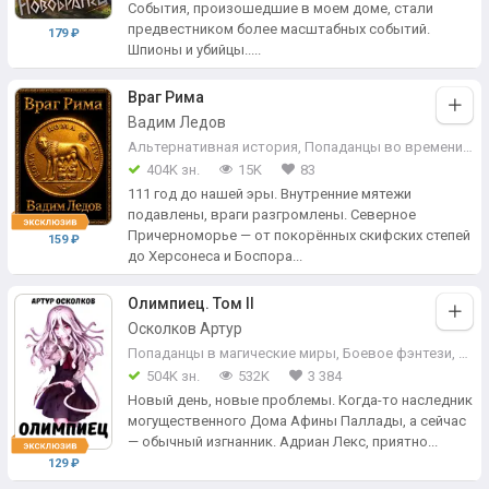
События, произошедшие в моем доме, стали
предвестником более масштабных событий.
179 ₽
Шпионы и убийцы.....
Враг Рима
Вадим Ледов
Альтернативная история
,
Попаданцы во времени
,
Ис
404K зн.
15K
83
111 год до нашей эры. Внутренние мятежи
подавлены, враги разгромлены. Северное
Причерноморье — от покорённых скифских степей
159 ₽
до Херсонеса и Боспора...
Олимпиец. Том II
Осколков Артур
Попаданцы в магические миры
,
Боевое фэнтези
,
Боя
504K зн.
532K
3 384
Новый день, новые проблемы. Когда-то наследник
могущественного Дома Афины Паллады, а сейчас
— обычный изгнанник. Адриан Лекс, приятно...
129 ₽