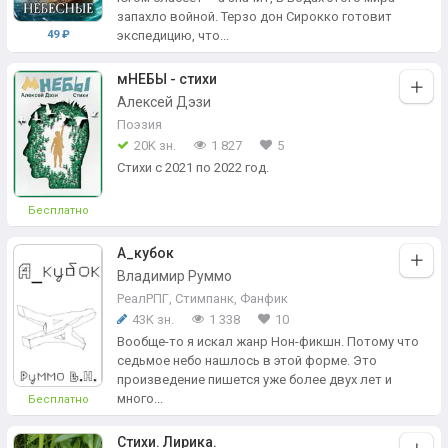
запахло войной. Терзо дон Сирокко готовит
49 ₽
экспедицию, что...
мНЕБЫ - стихи
Алексей Дэзи
Поэзия
20K зн.
1 827
5
Стихи с 2021 по 2022 год.
Бесплатно
А_кубок
Владимир Руммо
РеалРПГ
,
Стимпанк
,
Фанфик
43K зн.
1 338
10
Вообще-то я искал жанр Нон-фикшн. Потому что
седьмое небо нашлось в этой форме. Это
произведение пишется уже более двух лет и
много...
Бесплатно
Стихи. Лирика.