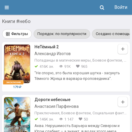
Войти
Книги #небо
Фильтры
Порядок: по популярности
Создано с помощью
НеТёмный 2
Александр Изотов
Попаданцы в магические миры
,
Боевое фэнтези
,
Эпи
416K зн.
91K
965
"Не спорю, это была хорошая шутка - засунуть
Тёмного Жреца в варвара-проповедника".
179 ₽
Дороги небесные
Анастасия Парфенова
Приключения
,
Боевое фэнтези
,
Социальная фантастика
146K зн.
1 147
50
Аква. Нерушимость Барьера между Севером и
Югом слабеет – а значит, в водах этого мира