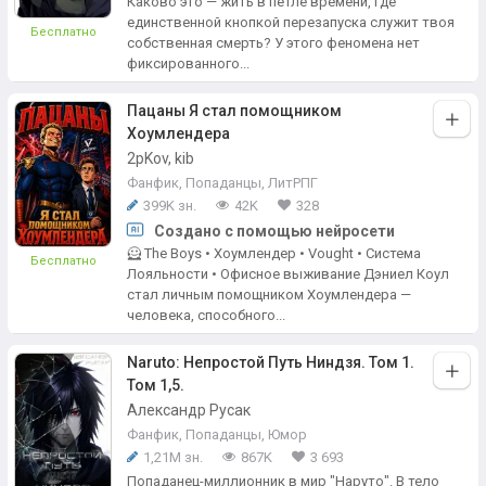
Каково это — жить в петле времени, где
единственной кнопкой перезапуска служит твоя
Бесплатно
собственная смерть? У этого феномена нет
фиксированного...
Пацаны Я стал помощником
Хоумлендера
2pKov, kib
Фанфик
,
Попаданцы
,
ЛитРПГ
399K зн.
42K
328
Создано с помощью нейросети
🦸 The Boys • Хоумлендер • Vought • Система
Бесплатно
Лояльности • Офисное выживание Дэниел Коул
стал личным помощником Хоумлендера —
человека, способного...
Naruto: Непростой Путь Ниндзя. Том 1.
Том 1,5.
Александр Русак
Фанфик
,
Попаданцы
,
Юмор
1,21М зн.
867K
3 693
Попаданец-миллионник в мир "Наруто". В тело