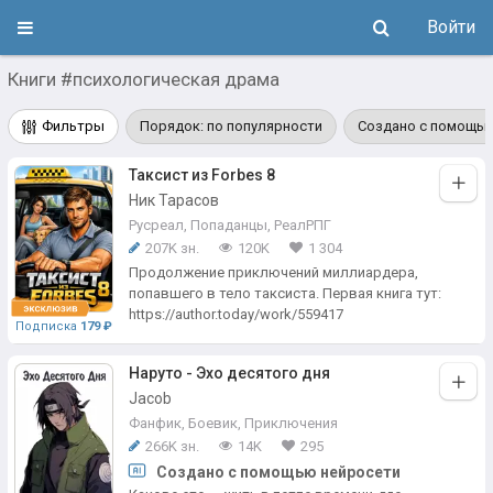
Войти
Книги #психологическая драма
Фильтры
Порядок: по популярности
Создано с помощью
Таксист из Forbes 8
Ник Тарасов
Русреал
,
Попаданцы
,
РеалРПГ
207K зн.
120K
1 304
Продолжение приключений миллиардера,
попавшего в тело таксиста. Первая книга тут:
https://author.today/work/559417
Подписка
179 ₽
Наруто - Эхо десятого дня
Jacob
Фанфик
,
Боевик
,
Приключения
266K зн.
14K
295
Создано с помощью нейросети