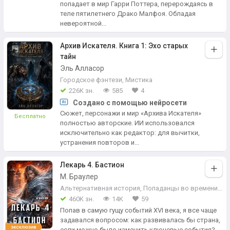
попадает в мир Гарри Поттера, перерождаясь в
теле пятилетнего Драко Малфоя. Обладая
невероятной...
Архив Искателя. Книга 1: Эхо старых
тайн
Эль Алласор
Городское фэнтези
,
Мистика
226K зн.
585
4
Создано с помощью нейросети
Сюжет, персонажи и мир «Архива Искателя»
Бесплатно
полностью авторские. ИИ использовался
исключительно как редактор: для вычитки,
устранения повторов и...
Лекарь 4. Бастион
М. Браулер
Альтернативная история
,
Попаданцы во времени
,
Ис
460K зн.
14K
59
Попав в самую гущу событий XVI века, я все чаще
задавался вопросом: как развивалась бы страна,
если можно было изменить ключевые события?