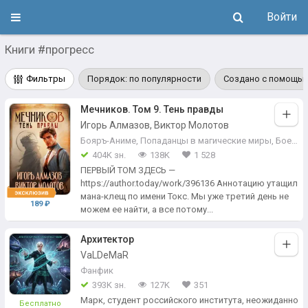
Войти
Книги #прогресс
Фильтры
Порядок: по популярности
Создано с помощью
Мечников. Том 9. Тень правды
Игорь Алмазов, Виктор Молотов
Бояръ-Аниме
,
Попаданцы в магические миры
,
Боевое фэнтези
404K зн.
138K
1 528
ПЕРВЫЙ ТОМ ЗДЕСЬ —
https://author.today/work/396136 Аннотацию утащил
мана-клещ по имени Токс. Мы уже третий день не
189 ₽
можем ее найти, а все потому...
Архитектор
VaLDeMaR
Фанфик
393K зн.
127K
351
​Марк, студент российского института, неожиданно
Бесплатно