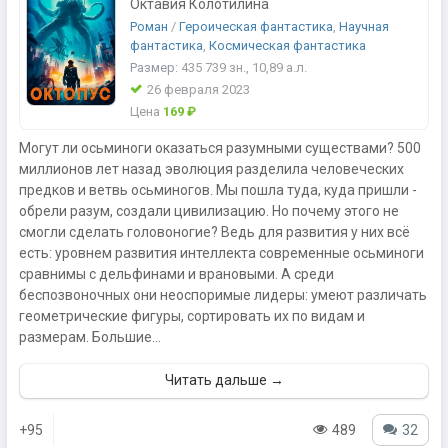
Октавия Колотилина
Роман
/
Героическая фантастика
,
Научная
фантастика
,
Космическая фантастика
Размер:
435 739
зн.
, 10,89
а.л.
26 февраля 2023
Цена
169 ₽
Могут ли осьминоги оказаться разумными существами? 500
миллионов лет назад эволюция разделила человеческих
предков и ветвь осьминогов. Мы пошла туда, куда пришли -
обрели разум, создали цивилизацию. Но почему этого не
смогли сделать головоногие? Ведь для развития у них всё
есть: уровнем развития интеллекта современные осьминоги
сравнимы с дельфинами и врановыми. А среди
беспозвоночных они неоспоримые лидеры: умеют различать
геометрические фигуры, сортировать их по видам и
размерам. Большие...
Читать дальше →
+95
489
32